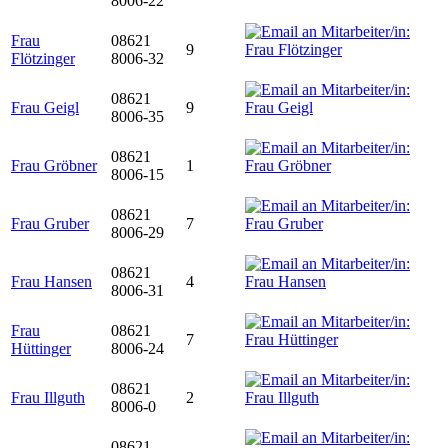
8006-22
Frau
08621
9
Flötzinger
8006-32
08621
Frau Geigl
9
8006-35
08621
Frau Gröbner
1
8006-15
08621
Frau Gruber
7
8006-29
08621
Frau Hansen
4
8006-31
Frau
08621
7
Hüttinger
8006-24
08621
Frau Illguth
2
8006-0
08621