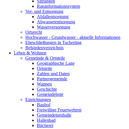
Sitzungen
Ratsinformationssystem
Ver- und Entsorgung
Abfallentsorgung
Abwasserentsorgung
Wasserversorgung
Ortsrecht
Hochwasser - Grundwasser - aktuelle Informationen
Eheschließungen in Tacherting
Behördenverzeichnis
Leben & Wohnen
Gemeinde & Ortsteile
Geographische Lage
Ortsteile
Zahlen und Daten
Partnergemeinde
Wappen
Geschichte
Gemeindebote
Einrichtungen
Bauhof
Freiwillige Feuerwehren
Gemeindeturnhalle
Hallenbad
Bücherei