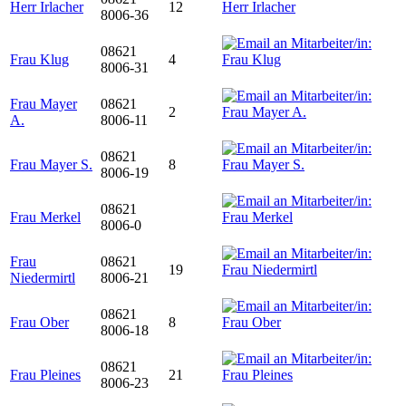
Herr Irlacher
12
8006-36
08621
Frau Klug
4
8006-31
Frau Mayer
08621
2
A.
8006-11
08621
Frau Mayer S.
8
8006-19
08621
Frau Merkel
8006-0
Frau
08621
19
Niedermirtl
8006-21
08621
Frau Ober
8
8006-18
08621
Frau Pleines
21
8006-23