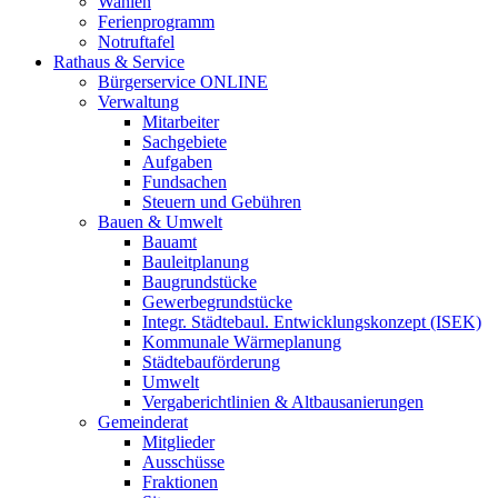
Wahlen
Ferienprogramm
Notruftafel
Rathaus & Service
Bürgerservice ONLINE
Verwaltung
Mitarbeiter
Sachgebiete
Aufgaben
Fundsachen
Steuern und Gebühren
Bauen & Umwelt
Bauamt
Bauleitplanung
Baugrundstücke
Gewerbegrundstücke
Integr. Städtebaul. Entwicklungskonzept (ISEK)
Kommunale Wärmeplanung
Städtebauförderung
Umwelt
Vergaberichtlinien & Altbausanierungen
Gemeinderat
Mitglieder
Ausschüsse
Fraktionen