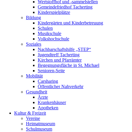
Wertstoffhof und -sammelstellen
Gemeindefriedhof Tacherting
Kinderspielplätze
Bildung
Kindergärten und Kinderbetreuung
Schulen
Musikschule
Volkshochschule
Soziales
Nachbarschaftshilfe „STEP“
Jugendtreff Tacherting
Kirchen und Pfarrämter
Begegnungsfläche in St. Michael
Senioren-Seite
Mobilität
Carsharing
Öffentlicher Nahverkehr
Gesundheit
Ärzte
Krankenhäuser
Apotheken
Kultur & Freizeit
Vereine
Heimatmuseum
Schulmuseum