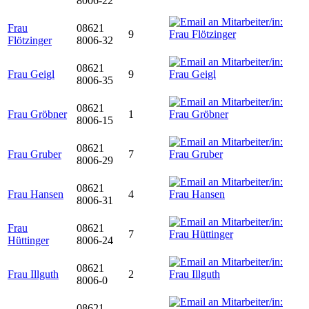
8006-22
Frau
08621
9
Flötzinger
8006-32
08621
Frau Geigl
9
8006-35
08621
Frau Gröbner
1
8006-15
08621
Frau Gruber
7
8006-29
08621
Frau Hansen
4
8006-31
Frau
08621
7
Hüttinger
8006-24
08621
Frau Illguth
2
8006-0
08621