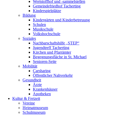
Wertstoffhof und -sammelstellen
Gemeindefriedhof Tacherting
Kinderspielplätze
Bildung
Kindergärten und Kinderbetreuung
Schulen
Musikschule
Volkshochschule
Soziales
Nachbarschaftshilfe „STEP“
Jugendtreff Tacherting
Kirchen und Pfarrämter
Begegnungsfläche in St. Michael
Senioren-Seite
Mobilität
Carsharing
Öffentlicher Nahverkehr
Gesundheit
Ärzte
Krankenhäuser
Apotheken
Kultur & Freizeit
Vereine
Heimatmuseum
Schulmuseum