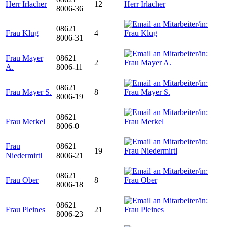
Herr Irlacher
12
8006-36
08621
Frau Klug
4
8006-31
Frau Mayer
08621
2
A.
8006-11
08621
Frau Mayer S.
8
8006-19
08621
Frau Merkel
8006-0
Frau
08621
19
Niedermirtl
8006-21
08621
Frau Ober
8
8006-18
08621
Frau Pleines
21
8006-23