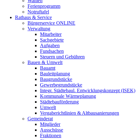
Wahlen
Ferienprogramm
Notruftafel
Rathaus & Service
Bürgerservice ONLINE
Verwaltung
Mitarbeiter
Sachgebiete
Aufgaben
Fundsachen
Steuern und Gebühren
Bauen & Umwelt
Bauamt
Bauleitplanung
Baugrundstücke
Gewerbegrundstücke
Integr. Städtebaul. Entwicklungskonzept (ISEK)
Kommunale Wärmeplanung
Städtebauförderung
Umwelt
Vergaberichtlinien & Altbausanierungen
Gemeinderat
Mitglieder
Ausschüsse
Fraktionen