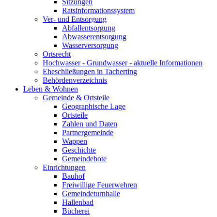
Sitzungen
Ratsinformationssystem
Ver- und Entsorgung
Abfallentsorgung
Abwasserentsorgung
Wasserversorgung
Ortsrecht
Hochwasser - Grundwasser - aktuelle Informationen
Eheschließungen in Tacherting
Behördenverzeichnis
Leben & Wohnen
Gemeinde & Ortsteile
Geographische Lage
Ortsteile
Zahlen und Daten
Partnergemeinde
Wappen
Geschichte
Gemeindebote
Einrichtungen
Bauhof
Freiwillige Feuerwehren
Gemeindeturnhalle
Hallenbad
Bücherei