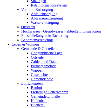
Sitzungen
Ratsinformationssystem
Ver- und Entsorgung
Abfallentsorgung
Abwasserentsorgung
Wasserversorgung
Ortsrecht
Hochwasser - Grundwasser - aktuelle Informationen
Eheschließungen in Tacherting
Behördenverzeichnis
Leben & Wohnen
Gemeinde & Ortsteile
Geographische Lage
Ortsteile
Zahlen und Daten
Partnergemeinde
Wappen
Geschichte
Gemeindebote
Einrichtungen
Bauhof
Freiwillige Feuerwehren
Gemeindeturnhalle
Hallenbad
Bücherei