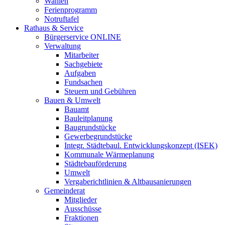
Wahlen
Ferienprogramm
Notruftafel
Rathaus & Service
Bürgerservice ONLINE
Verwaltung
Mitarbeiter
Sachgebiete
Aufgaben
Fundsachen
Steuern und Gebühren
Bauen & Umwelt
Bauamt
Bauleitplanung
Baugrundstücke
Gewerbegrundstücke
Integr. Städtebaul. Entwicklungskonzept (ISEK)
Kommunale Wärmeplanung
Städtebauförderung
Umwelt
Vergaberichtlinien & Altbausanierungen
Gemeinderat
Mitglieder
Ausschüsse
Fraktionen