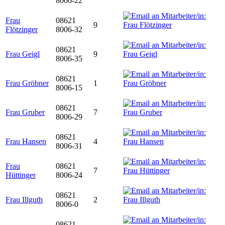
8006-22
Frau
08621
9
Flötzinger
8006-32
08621
Frau Geigl
9
8006-35
08621
Frau Gröbner
1
8006-15
08621
Frau Gruber
7
8006-29
08621
Frau Hansen
4
8006-31
Frau
08621
7
Hüttinger
8006-24
08621
Frau Illguth
2
8006-0
08621