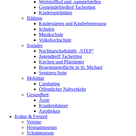
Wertstoffhof und -sammelstellen
Gemeindefriedhof Tacherting
Kinderspielplätze
Bildung
Kindergärten und Kinderbetreuung
Schulen
Musikschule
Volkshochschule
Soziales
Nachbarschaftshilfe „STEP“
Jugendtreff Tacherting
Kirchen und Pfarrämter
Begegnungsfläche in St. Michael
Senioren-Seite
Mobilität
Carsharing
Öffentlicher Nahverkehr
Gesundheit
Ärzte
Krankenhäuser
Apotheken
Kultur & Freizeit
Vereine
Heimatmuseum
Schulmuseum