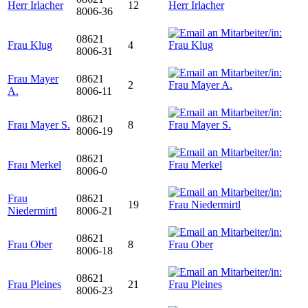
Herr Irlacher
12
8006-36
08621
Frau Klug
4
8006-31
Frau Mayer
08621
2
A.
8006-11
08621
Frau Mayer S.
8
8006-19
08621
Frau Merkel
8006-0
Frau
08621
19
Niedermirtl
8006-21
08621
Frau Ober
8
8006-18
08621
Frau Pleines
21
8006-23