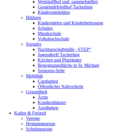
Wertstoffhof und -sammelstellen
Gemeindefriedhof Tacherting
Kinderspielplätze
Bildung
Kindergärten und Kinderbetreuung
Schulen
Musikschule
Volkshochschule
Soziales
Nachbarschaftshilfe „STEP“
Jugendtreff Tacherting
Kirchen und Pfarrämter
Begegnungsfläche in St. Michael
Senioren-Seite
Mobilität
Carsharing
Öffentlicher Nahverkehr
Gesundheit
Ärzte
Krankenhäuser
Apotheken
Kultur & Freizeit
Vereine
Heimatmuseum
Schulmuseum