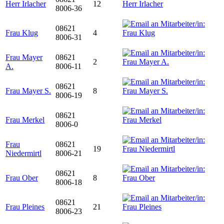
Herr Irlacher
12
8006-36
08621
Frau Klug
4
8006-31
Frau Mayer
08621
2
A.
8006-11
08621
Frau Mayer S.
8
8006-19
08621
Frau Merkel
8006-0
Frau
08621
19
Niedermirtl
8006-21
08621
Frau Ober
8
8006-18
08621
Frau Pleines
21
8006-23