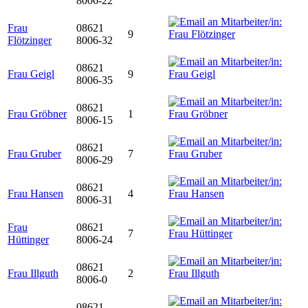
8006-22
Frau
08621
9
Flötzinger
8006-32
08621
Frau Geigl
9
8006-35
08621
Frau Gröbner
1
8006-15
08621
Frau Gruber
7
8006-29
08621
Frau Hansen
4
8006-31
Frau
08621
7
Hüttinger
8006-24
08621
Frau Illguth
2
8006-0
08621