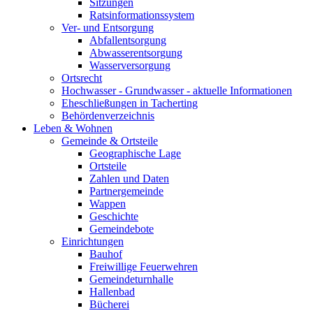
Sitzungen
Ratsinformationssystem
Ver- und Entsorgung
Abfallentsorgung
Abwasserentsorgung
Wasserversorgung
Ortsrecht
Hochwasser - Grundwasser - aktuelle Informationen
Eheschließungen in Tacherting
Behördenverzeichnis
Leben & Wohnen
Gemeinde & Ortsteile
Geographische Lage
Ortsteile
Zahlen und Daten
Partnergemeinde
Wappen
Geschichte
Gemeindebote
Einrichtungen
Bauhof
Freiwillige Feuerwehren
Gemeindeturnhalle
Hallenbad
Bücherei