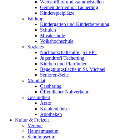
Wertstoffhof und -sammelstellen
Gemeindefriedhof Tacherting
Kinderspielplätze
Bildung
Kindergärten und Kinderbetreuung
Schulen
Musikschule
Volkshochschule
Soziales
Nachbarschaftshilfe „STEP“
Jugendtreff Tacherting
Kirchen und Pfarrämter
Begegnungsfläche in St. Michael
Senioren-Seite
Mobilität
Carsharing
Öffentlicher Nahverkehr
Gesundheit
Ärzte
Krankenhäuser
Apotheken
Kultur & Freizeit
Vereine
Heimatmuseum
Schulmuseum