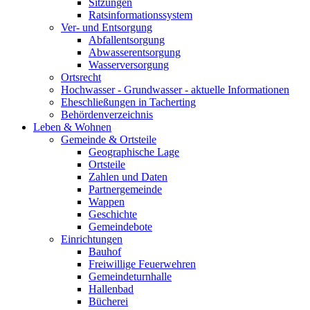
Sitzungen
Ratsinformationssystem
Ver- und Entsorgung
Abfallentsorgung
Abwasserentsorgung
Wasserversorgung
Ortsrecht
Hochwasser - Grundwasser - aktuelle Informationen
Eheschließungen in Tacherting
Behördenverzeichnis
Leben & Wohnen
Gemeinde & Ortsteile
Geographische Lage
Ortsteile
Zahlen und Daten
Partnergemeinde
Wappen
Geschichte
Gemeindebote
Einrichtungen
Bauhof
Freiwillige Feuerwehren
Gemeindeturnhalle
Hallenbad
Bücherei