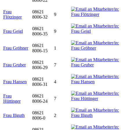
8006-22
Frau
08621
9
Flötzinger
8006-32
08621
Frau Geigl
9
8006-35
08621
Frau Gröbner
1
8006-15
08621
Frau Gruber
7
8006-29
08621
Frau Hansen
4
8006-31
Frau
08621
7
Hüttinger
8006-24
08621
Frau Illguth
2
8006-0
08621