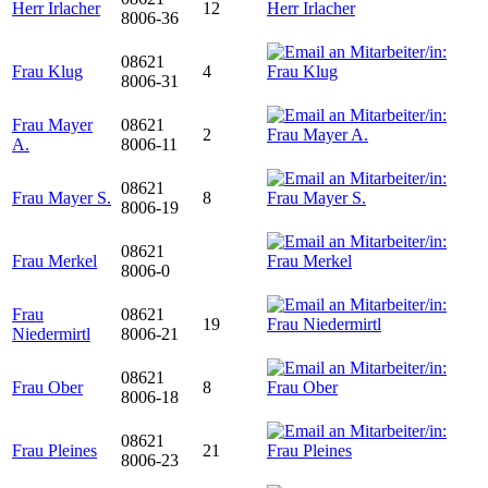
Herr Irlacher
12
8006-36
08621
Frau Klug
4
8006-31
Frau Mayer
08621
2
A.
8006-11
08621
Frau Mayer S.
8
8006-19
08621
Frau Merkel
8006-0
Frau
08621
19
Niedermirtl
8006-21
08621
Frau Ober
8
8006-18
08621
Frau Pleines
21
8006-23