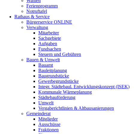
Wahlen
Ferienprogramm
Notruftafel
Rathaus & Service
Bürgerservice ONLINE
Verwaltung
Mitarbeiter
Sachgebiete
Aufgaben
Fundsachen
Steuern und Gebühren
Bauen & Umwelt
Bauamt
Bauleitplanung
Baugrundstücke
Gewerbegrundstücke
Integr. Städtebaul. Entwicklungskonzept (ISEK)
Kommunale Wärmeplanung
Städtebauförderung
Umwelt
Vergaberichtlinien & Altbausanierungen
Gemeinderat
Mitglieder
Ausschüsse
Fraktionen