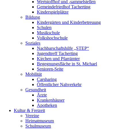
Wertstoffhof und -sammelstellen
Gemeindefriedhof Tacherting
Kinderspielplätze
Bildung
Kindergärten und Kinderbetreuung
Schulen
Musikschule
Volkshochschule
Soziales
Nachbarschaftshilfe „STEP“
Jugendtreff Tacherting
Kirchen und Pfarrämter
Begegnungsfläche in St. Michael
Senioren-Seite
Mobilität
Carsharing
Öffentlicher Nahverkehr
Gesundheit
Ärzte
Krankenhäuser
Apotheken
Kultur & Freizeit
Vereine
Heimatmuseum
Schulmuseum