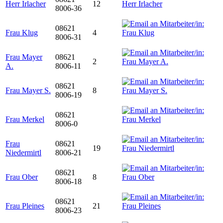
Herr Irlacher
12
8006-36
08621
Frau Klug
4
8006-31
Frau Mayer
08621
2
A.
8006-11
08621
Frau Mayer S.
8
8006-19
08621
Frau Merkel
8006-0
Frau
08621
19
Niedermirtl
8006-21
08621
Frau Ober
8
8006-18
08621
Frau Pleines
21
8006-23