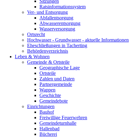
Sitzungen
Ratsinformationssystem
Ver- und Entsorgung
Abfallentsorgung
Abwasserentsorgung
Wasserversorgung
Ortsrecht
Hochwasser - Grundwasser - aktuelle Informationen
Eheschließungen in Tacherting
Behördenverzeichnis
Leben & Wohnen
Gemeinde & Ortsteile
Geographische Lage
Ortsteile
Zahlen und Daten
Partnergemeinde
Wappen
Geschichte
Gemeindebote
Einrichtungen
Bauhof
Freiwillige Feuerwehren
Gemeindeturnhalle
Hallenbad
Bücherei