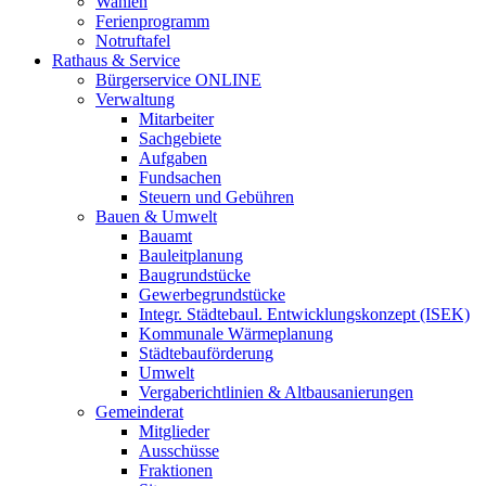
Wahlen
Ferienprogramm
Notruftafel
Rathaus & Service
Bürgerservice ONLINE
Verwaltung
Mitarbeiter
Sachgebiete
Aufgaben
Fundsachen
Steuern und Gebühren
Bauen & Umwelt
Bauamt
Bauleitplanung
Baugrundstücke
Gewerbegrundstücke
Integr. Städtebaul. Entwicklungskonzept (ISEK)
Kommunale Wärmeplanung
Städtebauförderung
Umwelt
Vergaberichtlinien & Altbausanierungen
Gemeinderat
Mitglieder
Ausschüsse
Fraktionen