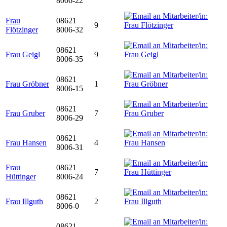
8006-22
Frau
08621
9
Flötzinger
8006-32
08621
Frau Geigl
9
8006-35
08621
Frau Gröbner
1
8006-15
08621
Frau Gruber
7
8006-29
08621
Frau Hansen
4
8006-31
Frau
08621
7
Hüttinger
8006-24
08621
Frau Illguth
2
8006-0
08621