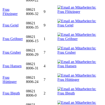
8006-22
Frau
08621
9
Flötzinger
8006-32
08621
Frau Geigl
9
8006-35
08621
Frau Gröbner
1
8006-15
08621
Frau Gruber
7
8006-29
08621
Frau Hansen
4
8006-31
Frau
08621
7
Hüttinger
8006-24
08621
Frau Illguth
2
8006-0
08621