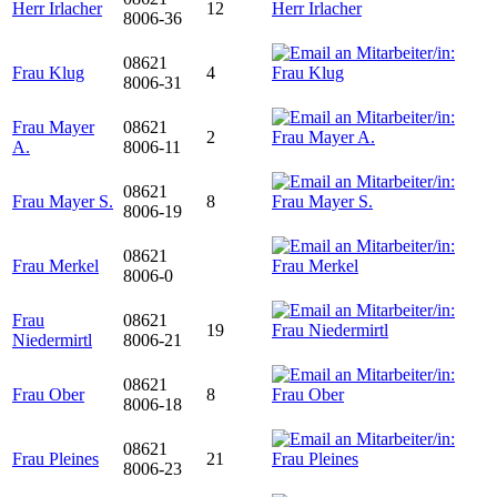
Herr Irlacher
12
8006-36
08621
Frau Klug
4
8006-31
Frau Mayer
08621
2
A.
8006-11
08621
Frau Mayer S.
8
8006-19
08621
Frau Merkel
8006-0
Frau
08621
19
Niedermirtl
8006-21
08621
Frau Ober
8
8006-18
08621
Frau Pleines
21
8006-23