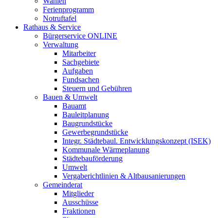
Wahlen
Ferienprogramm
Notruftafel
Rathaus & Service
Bürgerservice ONLINE
Verwaltung
Mitarbeiter
Sachgebiete
Aufgaben
Fundsachen
Steuern und Gebühren
Bauen & Umwelt
Bauamt
Bauleitplanung
Baugrundstücke
Gewerbegrundstücke
Integr. Städtebaul. Entwicklungskonzept (ISEK)
Kommunale Wärmeplanung
Städtebauförderung
Umwelt
Vergaberichtlinien & Altbausanierungen
Gemeinderat
Mitglieder
Ausschüsse
Fraktionen