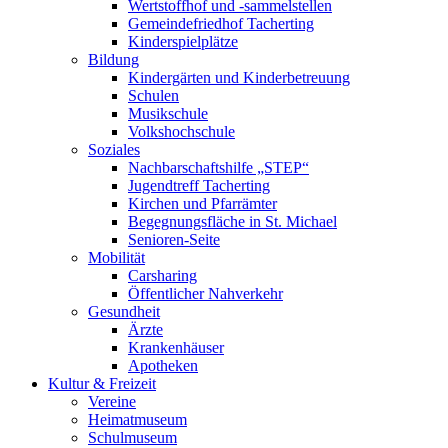
Wertstoffhof und -sammelstellen
Gemeindefriedhof Tacherting
Kinderspielplätze
Bildung
Kindergärten und Kinderbetreuung
Schulen
Musikschule
Volkshochschule
Soziales
Nachbarschaftshilfe „STEP“
Jugendtreff Tacherting
Kirchen und Pfarrämter
Begegnungsfläche in St. Michael
Senioren-Seite
Mobilität
Carsharing
Öffentlicher Nahverkehr
Gesundheit
Ärzte
Krankenhäuser
Apotheken
Kultur & Freizeit
Vereine
Heimatmuseum
Schulmuseum