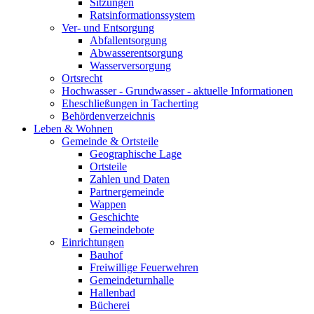
Sitzungen
Ratsinformationssystem
Ver- und Entsorgung
Abfallentsorgung
Abwasserentsorgung
Wasserversorgung
Ortsrecht
Hochwasser - Grundwasser - aktuelle Informationen
Eheschließungen in Tacherting
Behördenverzeichnis
Leben & Wohnen
Gemeinde & Ortsteile
Geographische Lage
Ortsteile
Zahlen und Daten
Partnergemeinde
Wappen
Geschichte
Gemeindebote
Einrichtungen
Bauhof
Freiwillige Feuerwehren
Gemeindeturnhalle
Hallenbad
Bücherei