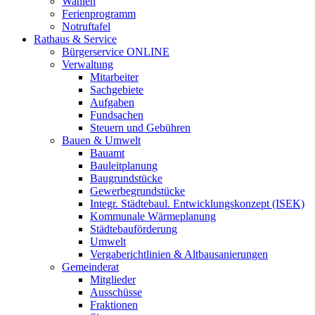
Wahlen
Ferienprogramm
Notruftafel
Rathaus & Service
Bürgerservice ONLINE
Verwaltung
Mitarbeiter
Sachgebiete
Aufgaben
Fundsachen
Steuern und Gebühren
Bauen & Umwelt
Bauamt
Bauleitplanung
Baugrundstücke
Gewerbegrundstücke
Integr. Städtebaul. Entwicklungskonzept (ISEK)
Kommunale Wärmeplanung
Städtebauförderung
Umwelt
Vergaberichtlinien & Altbausanierungen
Gemeinderat
Mitglieder
Ausschüsse
Fraktionen