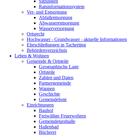
Sitzungen
Ratsinformationssystem
Ver- und Entsorgung
Abfallentsorgung
Abwasserentsorgung
Wasserversorgung
Ortsrecht
Hochwasser - Grundwasser - aktuelle Informationen
Eheschließungen in Tacherting
Behördenverzeichnis
Leben & Wohnen
Gemeinde & Ortsteile
Geographische Lage
Ortsteile
Zahlen und Daten
Partnergemeinde
Wappen
Geschichte
Gemeindebote
Einrichtungen
Bauhof
Freiwillige Feuerwehren
Gemeindeturnhalle
Hallenbad
Bücherei