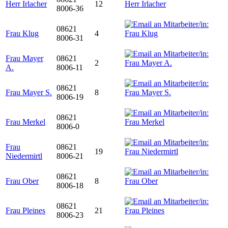
Herr Irlacher
12
8006-36
08621
Frau Klug
4
8006-31
Frau Mayer
08621
2
A.
8006-11
08621
Frau Mayer S.
8
8006-19
08621
Frau Merkel
8006-0
Frau
08621
19
Niedermirtl
8006-21
08621
Frau Ober
8
8006-18
08621
Frau Pleines
21
8006-23