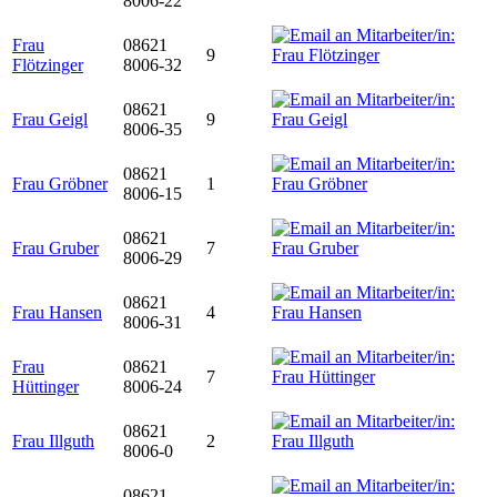
8006-22
Frau
08621
9
Flötzinger
8006-32
08621
Frau Geigl
9
8006-35
08621
Frau Gröbner
1
8006-15
08621
Frau Gruber
7
8006-29
08621
Frau Hansen
4
8006-31
Frau
08621
7
Hüttinger
8006-24
08621
Frau Illguth
2
8006-0
08621