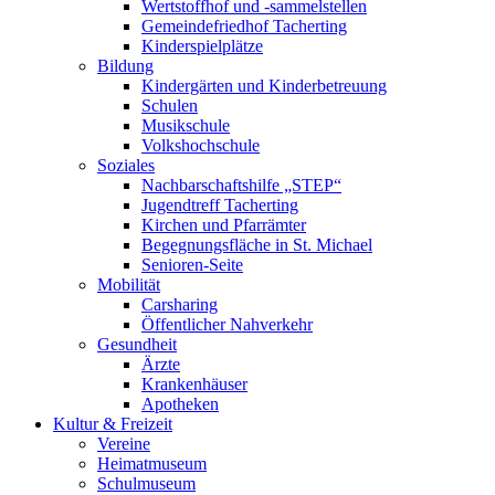
Wertstoffhof und -sammelstellen
Gemeindefriedhof Tacherting
Kinderspielplätze
Bildung
Kindergärten und Kinderbetreuung
Schulen
Musikschule
Volkshochschule
Soziales
Nachbarschaftshilfe „STEP“
Jugendtreff Tacherting
Kirchen und Pfarrämter
Begegnungsfläche in St. Michael
Senioren-Seite
Mobilität
Carsharing
Öffentlicher Nahverkehr
Gesundheit
Ärzte
Krankenhäuser
Apotheken
Kultur & Freizeit
Vereine
Heimatmuseum
Schulmuseum