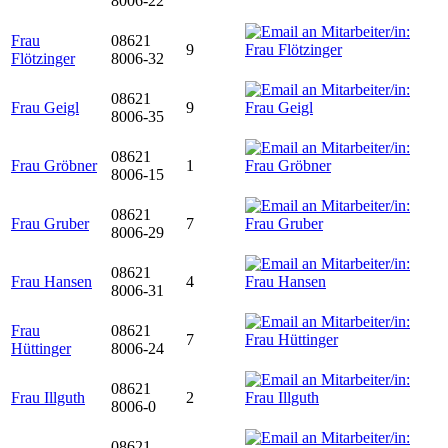
8006-22
Frau
08621
9
Flötzinger
8006-32
08621
Frau Geigl
9
8006-35
08621
Frau Gröbner
1
8006-15
08621
Frau Gruber
7
8006-29
08621
Frau Hansen
4
8006-31
Frau
08621
7
Hüttinger
8006-24
08621
Frau Illguth
2
8006-0
08621