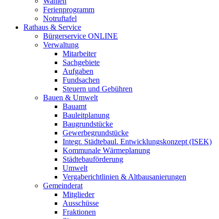
Wahlen
Ferienprogramm
Notruftafel
Rathaus & Service
Bürgerservice ONLINE
Verwaltung
Mitarbeiter
Sachgebiete
Aufgaben
Fundsachen
Steuern und Gebühren
Bauen & Umwelt
Bauamt
Bauleitplanung
Baugrundstücke
Gewerbegrundstücke
Integr. Städtebaul. Entwicklungskonzept (ISEK)
Kommunale Wärmeplanung
Städtebauförderung
Umwelt
Vergaberichtlinien & Altbausanierungen
Gemeinderat
Mitglieder
Ausschüsse
Fraktionen