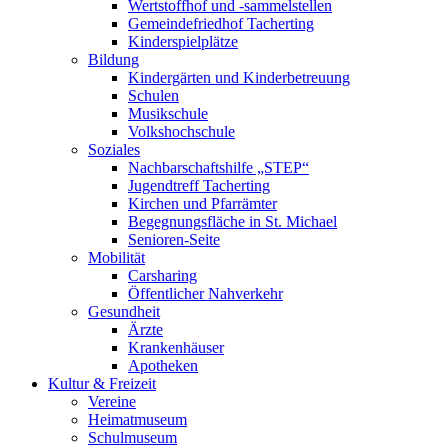
Wertstoffhof und -sammelstellen
Gemeindefriedhof Tacherting
Kinderspielplätze
Bildung
Kindergärten und Kinderbetreuung
Schulen
Musikschule
Volkshochschule
Soziales
Nachbarschaftshilfe „STEP“
Jugendtreff Tacherting
Kirchen und Pfarrämter
Begegnungsfläche in St. Michael
Senioren-Seite
Mobilität
Carsharing
Öffentlicher Nahverkehr
Gesundheit
Ärzte
Krankenhäuser
Apotheken
Kultur & Freizeit
Vereine
Heimatmuseum
Schulmuseum