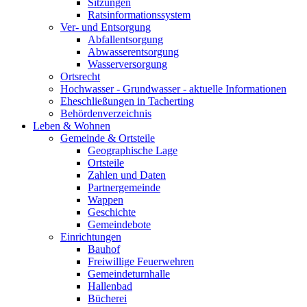
Sitzungen
Ratsinformationssystem
Ver- und Entsorgung
Abfallentsorgung
Abwasserentsorgung
Wasserversorgung
Ortsrecht
Hochwasser - Grundwasser - aktuelle Informationen
Eheschließungen in Tacherting
Behördenverzeichnis
Leben & Wohnen
Gemeinde & Ortsteile
Geographische Lage
Ortsteile
Zahlen und Daten
Partnergemeinde
Wappen
Geschichte
Gemeindebote
Einrichtungen
Bauhof
Freiwillige Feuerwehren
Gemeindeturnhalle
Hallenbad
Bücherei