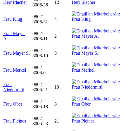
Herr Irlacher
12
8006-36
08621
Frau Klug
4
8006-31
Frau Mayer
08621
2
A.
8006-11
08621
Frau Mayer S.
8
8006-19
08621
Frau Merkel
8006-0
Frau
08621
19
Niedermirtl
8006-21
08621
Frau Ober
8
8006-18
08621
Frau Pleines
21
8006-23