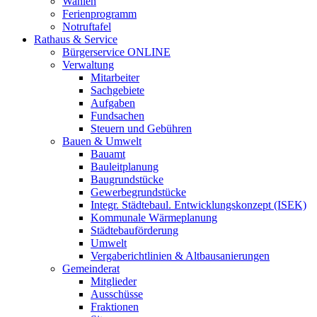
Wahlen
Ferienprogramm
Notruftafel
Rathaus & Service
Bürgerservice ONLINE
Verwaltung
Mitarbeiter
Sachgebiete
Aufgaben
Fundsachen
Steuern und Gebühren
Bauen & Umwelt
Bauamt
Bauleitplanung
Baugrundstücke
Gewerbegrundstücke
Integr. Städtebaul. Entwicklungskonzept (ISEK)
Kommunale Wärmeplanung
Städtebauförderung
Umwelt
Vergaberichtlinien & Altbausanierungen
Gemeinderat
Mitglieder
Ausschüsse
Fraktionen