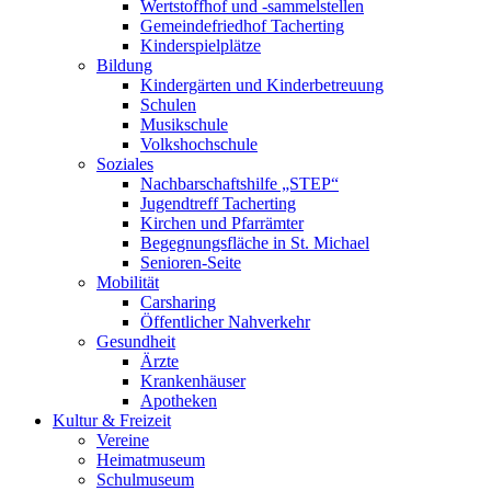
Wertstoffhof und -sammelstellen
Gemeindefriedhof Tacherting
Kinderspielplätze
Bildung
Kindergärten und Kinderbetreuung
Schulen
Musikschule
Volkshochschule
Soziales
Nachbarschaftshilfe „STEP“
Jugendtreff Tacherting
Kirchen und Pfarrämter
Begegnungsfläche in St. Michael
Senioren-Seite
Mobilität
Carsharing
Öffentlicher Nahverkehr
Gesundheit
Ärzte
Krankenhäuser
Apotheken
Kultur & Freizeit
Vereine
Heimatmuseum
Schulmuseum