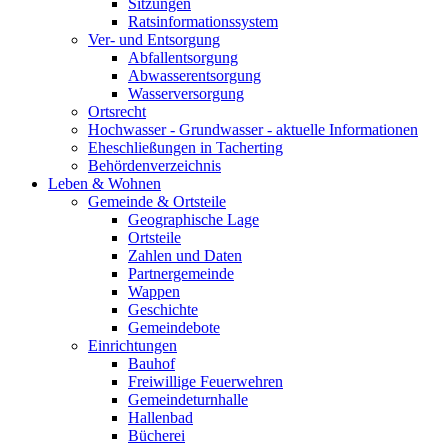
Sitzungen
Ratsinformationssystem
Ver- und Entsorgung
Abfallentsorgung
Abwasserentsorgung
Wasserversorgung
Ortsrecht
Hochwasser - Grundwasser - aktuelle Informationen
Eheschließungen in Tacherting
Behördenverzeichnis
Leben & Wohnen
Gemeinde & Ortsteile
Geographische Lage
Ortsteile
Zahlen und Daten
Partnergemeinde
Wappen
Geschichte
Gemeindebote
Einrichtungen
Bauhof
Freiwillige Feuerwehren
Gemeindeturnhalle
Hallenbad
Bücherei