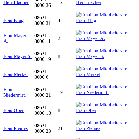
Herr Irlacher
12
8006-36
08621
Frau Klug
4
8006-31
Frau Mayer
08621
2
A.
8006-11
08621
Frau Mayer S.
8
8006-19
08621
Frau Merkel
8006-0
Frau
08621
19
Niedermirtl
8006-21
08621
Frau Ober
8
8006-18
08621
Frau Pleines
21
8006-23