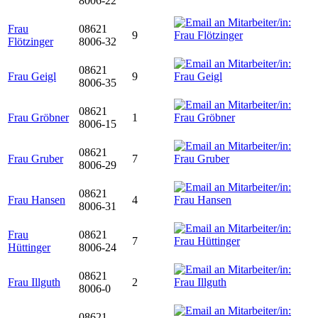
8006-22
Frau
08621
9
Flötzinger
8006-32
08621
Frau Geigl
9
8006-35
08621
Frau Gröbner
1
8006-15
08621
Frau Gruber
7
8006-29
08621
Frau Hansen
4
8006-31
Frau
08621
7
Hüttinger
8006-24
08621
Frau Illguth
2
8006-0
08621