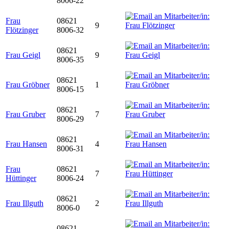
8006-22
Frau
08621
9
Flötzinger
8006-32
08621
Frau Geigl
9
8006-35
08621
Frau Gröbner
1
8006-15
08621
Frau Gruber
7
8006-29
08621
Frau Hansen
4
8006-31
Frau
08621
7
Hüttinger
8006-24
08621
Frau Illguth
2
8006-0
08621