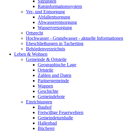
Sitzungen
Ratsinformationssystem
Ver- und Entsorgung
Abfallentsorgung
Abwasserentsorgung
Wasserversorgung
Ortsrecht
Hochwasser - Grundwasser - aktuelle Informationen
Eheschließungen in Tacherting
Behördenverzeichnis
Leben & Wohnen
Gemeinde & Ortsteile
Geographische Lage
Ortsteile
Zahlen und Daten
Partnergemeinde
Wappen
Geschichte
Gemeindebote
Einrichtungen
Bauhof
Freiwillige Feuerwehren
Gemeindeturnhalle
Hallenbad
Bücherei