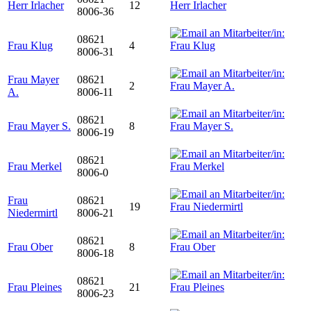
Herr Irlacher
12
8006-36
08621
Frau Klug
4
8006-31
Frau Mayer
08621
2
A.
8006-11
08621
Frau Mayer S.
8
8006-19
08621
Frau Merkel
8006-0
Frau
08621
19
Niedermirtl
8006-21
08621
Frau Ober
8
8006-18
08621
Frau Pleines
21
8006-23