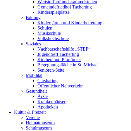
Wertstoffhof und -sammelstellen
Gemeindefriedhof Tacherting
Kinderspielplätze
Bildung
Kindergärten und Kinderbetreuung
Schulen
Musikschule
Volkshochschule
Soziales
Nachbarschaftshilfe „STEP“
Jugendtreff Tacherting
Kirchen und Pfarrämter
Begegnungsfläche in St. Michael
Senioren-Seite
Mobilität
Carsharing
Öffentlicher Nahverkehr
Gesundheit
Ärzte
Krankenhäuser
Apotheken
Kultur & Freizeit
Vereine
Heimatmuseum
Schulmuseum