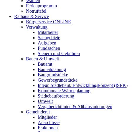
Wahlen
Ferienprogramm
Notruftafel
Rathaus & Service
Bürgerservice ONLINE
Verwaltung
Mitarbeiter
Sachgebiete
Aufgaben
Fundsachen
Steuern und Gebühren
Bauen & Umwelt
Bauamt
Bauleitplanung
Baugrundstücke
Gewerbegrundstücke
Integr. Städtebaul. Entwicklungskonzept (ISEK)
Kommunale Wärmeplanung
Städtebauförderung
Umwelt
Vergaberichtlinien & Altbausanierungen
Gemeinderat
Mitglieder
Ausschüsse
Fraktionen