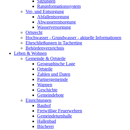
Sitzungen
Ratsinformationssystem
Ver- und Entsorgung
Abfallentsorgung
Abwasserentsorgung
Wasserversorgung
Ortsrecht
Hochwasser - Grundwasser - aktuelle Informationen
Eheschließungen in Tacherting
Behördenverzeichnis
Leben & Wohnen
Gemeinde & Ortsteile
Geographische Lage
Ortsteile
Zahlen und Daten
Partnergemeinde
Wappen
Geschichte
Gemeindebote
Einrichtungen
Bauhof
Freiwillige Feuerwehren
Gemeindeturnhalle
Hallenbad
Bücherei