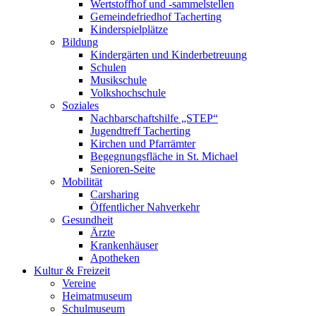
Wertstoffhof und -sammelstellen
Gemeindefriedhof Tacherting
Kinderspielplätze
Bildung
Kindergärten und Kinderbetreuung
Schulen
Musikschule
Volkshochschule
Soziales
Nachbarschaftshilfe „STEP“
Jugendtreff Tacherting
Kirchen und Pfarrämter
Begegnungsfläche in St. Michael
Senioren-Seite
Mobilität
Carsharing
Öffentlicher Nahverkehr
Gesundheit
Ärzte
Krankenhäuser
Apotheken
Kultur & Freizeit
Vereine
Heimatmuseum
Schulmuseum