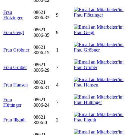
8006-22
Frau
08621
9
Flötzinger
8006-32
08621
Frau Geigl
9
8006-35
08621
Frau Gröbner
1
8006-15
08621
Frau Gruber
7
8006-29
08621
Frau Hansen
4
8006-31
Frau
08621
7
Hüttinger
8006-24
08621
Frau Illguth
2
8006-0
08621