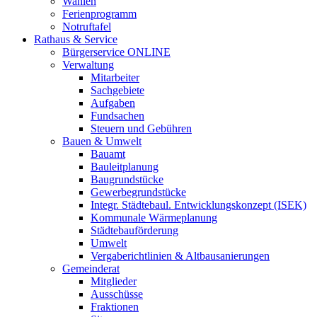
Wahlen
Ferienprogramm
Notruftafel
Rathaus & Service
Bürgerservice ONLINE
Verwaltung
Mitarbeiter
Sachgebiete
Aufgaben
Fundsachen
Steuern und Gebühren
Bauen & Umwelt
Bauamt
Bauleitplanung
Baugrundstücke
Gewerbegrundstücke
Integr. Städtebaul. Entwicklungskonzept (ISEK)
Kommunale Wärmeplanung
Städtebauförderung
Umwelt
Vergaberichtlinien & Altbausanierungen
Gemeinderat
Mitglieder
Ausschüsse
Fraktionen