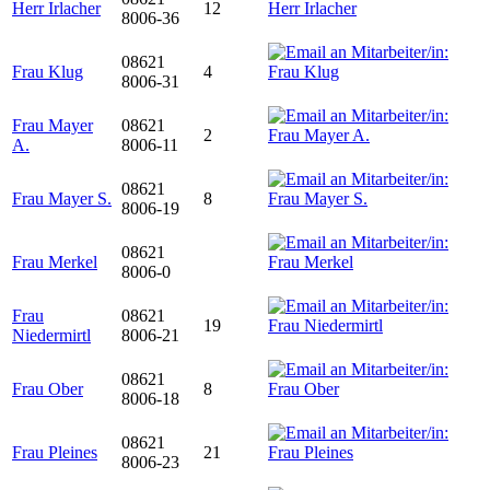
Herr Irlacher
12
8006-36
08621
Frau Klug
4
8006-31
Frau Mayer
08621
2
A.
8006-11
08621
Frau Mayer S.
8
8006-19
08621
Frau Merkel
8006-0
Frau
08621
19
Niedermirtl
8006-21
08621
Frau Ober
8
8006-18
08621
Frau Pleines
21
8006-23