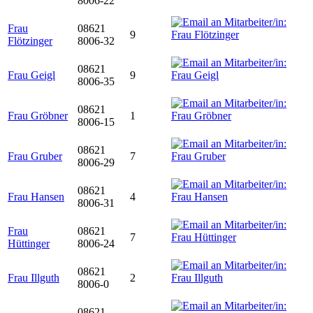
8006-22
Frau
08621
9
Flötzinger
8006-32
08621
Frau Geigl
9
8006-35
08621
Frau Gröbner
1
8006-15
08621
Frau Gruber
7
8006-29
08621
Frau Hansen
4
8006-31
Frau
08621
7
Hüttinger
8006-24
08621
Frau Illguth
2
8006-0
08621