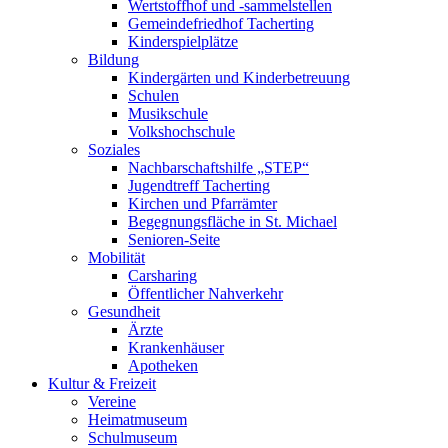
Wertstoffhof und -sammelstellen
Gemeindefriedhof Tacherting
Kinderspielplätze
Bildung
Kindergärten und Kinderbetreuung
Schulen
Musikschule
Volkshochschule
Soziales
Nachbarschaftshilfe „STEP“
Jugendtreff Tacherting
Kirchen und Pfarrämter
Begegnungsfläche in St. Michael
Senioren-Seite
Mobilität
Carsharing
Öffentlicher Nahverkehr
Gesundheit
Ärzte
Krankenhäuser
Apotheken
Kultur & Freizeit
Vereine
Heimatmuseum
Schulmuseum