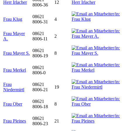
Herr Irlacher
12
8006-36
08621
Frau Klug
4
8006-31
Frau Mayer
08621
2
A.
8006-11
08621
Frau Mayer S.
8
8006-19
08621
Frau Merkel
8006-0
Frau
08621
19
Niedermirtl
8006-21
08621
Frau Ober
8
8006-18
08621
Frau Pleines
21
8006-23