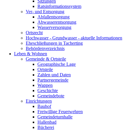
Sitzungen
Ratsinformationssystem
Ver- und Entsorgung
Abfallentsorgung
Abwasserentsorgung
Wasserversorgung
Ortsrecht
Hochwasser - Grundwasser - aktuelle Informationen
Eheschließungen in Tacherting
Behördenverzeichnis
Leben & Wohnen
Gemeinde & Ortsteile
Geographische Lage
Ortsteile
Zahlen und Daten
Partnergemeinde
Wappen
Geschichte
Gemeindebote
Einrichtungen
Bauhof
Freiwillige Feuerwehren
Gemeindeturnhalle
Hallenbad
Bücherei