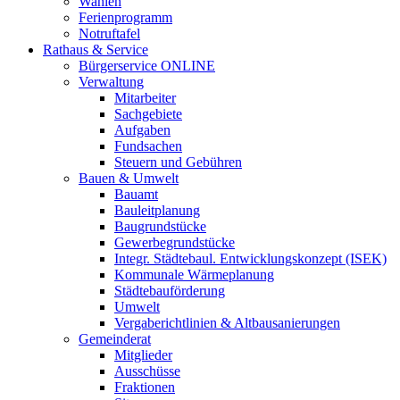
Wahlen
Ferienprogramm
Notruftafel
Rathaus & Service
Bürgerservice ONLINE
Verwaltung
Mitarbeiter
Sachgebiete
Aufgaben
Fundsachen
Steuern und Gebühren
Bauen & Umwelt
Bauamt
Bauleitplanung
Baugrundstücke
Gewerbegrundstücke
Integr. Städtebaul. Entwicklungskonzept (ISEK)
Kommunale Wärmeplanung
Städtebauförderung
Umwelt
Vergaberichtlinien & Altbausanierungen
Gemeinderat
Mitglieder
Ausschüsse
Fraktionen