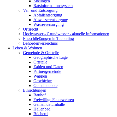
Sitzungen
Ratsinformationssystem
Ver- und Entsorgung
Abfallentsorgung
Abwasserentsorgung
Wasserversorgung
Ortsrecht
Hochwasser - Grundwasser - aktuelle Informationen
Eheschließungen in Tacherting
Behördenverzeichnis
Leben & Wohnen
Gemeinde & Ortsteile
Geographische Lage
Ortsteile
Zahlen und Daten
Partnergemeinde
Wappen
Geschichte
Gemeindebote
Einrichtungen
Bauhof
Freiwillige Feuerwehren
Gemeindeturnhalle
Hallenbad
Bücherei