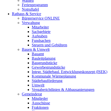
Wahlen
Ferienprogramm
Notruftafel
Rathaus & Service
Bürgerservice ONLINE
Verwaltung
Mitarbeiter
Sachgebiete
Aufgaben
Fundsachen
Steuern und Gebühren
Bauen & Umwelt
Bauamt
Bauleitplanung
Baugrundstücke
Gewerbegrundstücke
Integr. Städtebaul. Entwicklungskonzept (ISEK)
Kommunale Wärmeplanung
Städtebauförderung
Umwelt
Vergaberichtlinien & Altbausanierungen
Gemeinderat
Mitglieder
Ausschüsse
Fraktionen