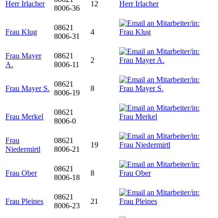
Herr Irlacher
12
8006-36
08621
Frau Klug
4
8006-31
Frau Mayer
08621
2
A.
8006-11
08621
Frau Mayer S.
8
8006-19
08621
Frau Merkel
8006-0
Frau
08621
19
Niedermirtl
8006-21
08621
Frau Ober
8
8006-18
08621
Frau Pleines
21
8006-23