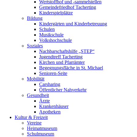
Wertstoffhof und -sammelstellen
Gemeindefriedhof Tacherting
Kinderspielplätze
Bildung
Kindergärten und Kinderbetreuung
Schulen
Musikschule
Volkshochschule
Soziales
Nachbarschaftshilfe „STEP“
Jugendtreff Tacherting
Kirchen und Pfarrämter
Begegnungsfläche in St. Michael
Senioren-Seite
Mobilität
Carsharing
Öffentlicher Nahverkehr
Gesundheit
Ärzte
Krankenhäuser
Apotheken
Kultur & Freizeit
Vereine
Heimatmuseum
Schulmuseum