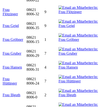
8006-22
Frau
08621
9
Flötzinger
8006-32
08621
Frau Geigl
9
8006-35
08621
Frau Gröbner
1
8006-15
08621
Frau Gruber
7
8006-29
08621
Frau Hansen
4
8006-31
Frau
08621
7
Hüttinger
8006-24
08621
Frau Illguth
2
8006-0
08621