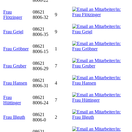
8006-22
Frau
08621
9
Flötzinger
8006-32
08621
Frau Geigl
9
8006-35
08621
Frau Gröbner
1
8006-15
08621
Frau Gruber
7
8006-29
08621
Frau Hansen
4
8006-31
Frau
08621
7
Hüttinger
8006-24
08621
Frau Illguth
2
8006-0
08621