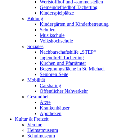
Wertstoffhof und -sammelstellen
Gemeindefriedhof Tacherting
Kinderspielplätze
Bildung
Kindergärten und Kinderbetreuung
Schulen
Musikschule
Volkshochschule
Soziales
Nachbarschaftshilfe „STEP“
Jugendtreff Tacherting
Kirchen und Pfarrämter
Begegnungsfläche in St. Michael
Senioren-Seite
Mobilität
Carsharing
Öffentlicher Nahverkehr
Gesundheit
Ärzte
Krankenhäuser
Apotheken
Kultur & Freizeit
Vereine
Heimatmuseum
Schulmuseum