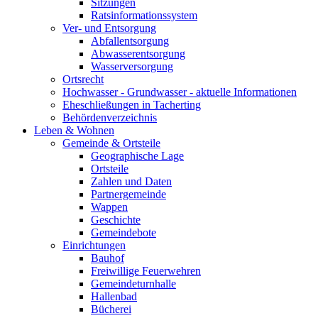
Sitzungen
Ratsinformationssystem
Ver- und Entsorgung
Abfallentsorgung
Abwasserentsorgung
Wasserversorgung
Ortsrecht
Hochwasser - Grundwasser - aktuelle Informationen
Eheschließungen in Tacherting
Behördenverzeichnis
Leben & Wohnen
Gemeinde & Ortsteile
Geographische Lage
Ortsteile
Zahlen und Daten
Partnergemeinde
Wappen
Geschichte
Gemeindebote
Einrichtungen
Bauhof
Freiwillige Feuerwehren
Gemeindeturnhalle
Hallenbad
Bücherei