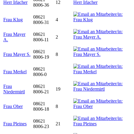
Herr Irlacher
12
8006-36
08621
Frau Klug
4
8006-31
Frau Mayer
08621
2
A.
8006-11
08621
Frau Mayer S.
8
8006-19
08621
Frau Merkel
8006-0
Frau
08621
19
Niedermirtl
8006-21
08621
Frau Ober
8
8006-18
08621
Frau Pleines
21
8006-23