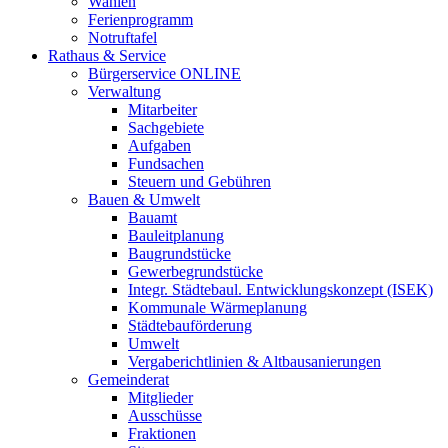
Wahlen
Ferienprogramm
Notruftafel
Rathaus & Service
Bürgerservice ONLINE
Verwaltung
Mitarbeiter
Sachgebiete
Aufgaben
Fundsachen
Steuern und Gebühren
Bauen & Umwelt
Bauamt
Bauleitplanung
Baugrundstücke
Gewerbegrundstücke
Integr. Städtebaul. Entwicklungskonzept (ISEK)
Kommunale Wärmeplanung
Städtebauförderung
Umwelt
Vergaberichtlinien & Altbausanierungen
Gemeinderat
Mitglieder
Ausschüsse
Fraktionen