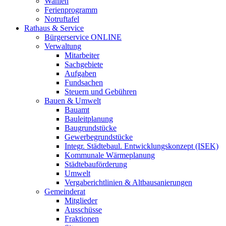
Wahlen
Ferienprogramm
Notruftafel
Rathaus & Service
Bürgerservice ONLINE
Verwaltung
Mitarbeiter
Sachgebiete
Aufgaben
Fundsachen
Steuern und Gebühren
Bauen & Umwelt
Bauamt
Bauleitplanung
Baugrundstücke
Gewerbegrundstücke
Integr. Städtebaul. Entwicklungskonzept (ISEK)
Kommunale Wärmeplanung
Städtebauförderung
Umwelt
Vergaberichtlinien & Altbausanierungen
Gemeinderat
Mitglieder
Ausschüsse
Fraktionen