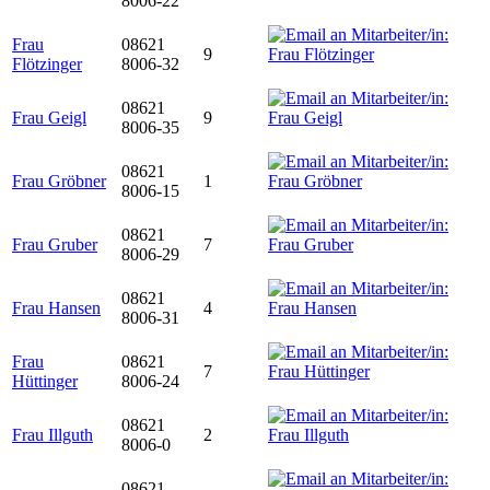
8006-22
Frau
08621
9
Flötzinger
8006-32
08621
Frau Geigl
9
8006-35
08621
Frau Gröbner
1
8006-15
08621
Frau Gruber
7
8006-29
08621
Frau Hansen
4
8006-31
Frau
08621
7
Hüttinger
8006-24
08621
Frau Illguth
2
8006-0
08621