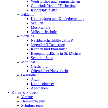
Wertstoffhof und -sammelstellen
Gemeindefriedhof Tacherting
Kinderspielplätze
Bildung
Kindergärten und Kinderbetreuung
Schulen
Musikschule
Volkshochschule
Soziales
Nachbarschaftshilfe „STEP“
Jugendtreff Tacherting
Kirchen und Pfarrämter
Begegnungsfläche in St. Michael
Senioren-Seite
Mobilität
Carsharing
Öffentlicher Nahverkehr
Gesundheit
Ärzte
Krankenhäuser
Apotheken
Kultur & Freizeit
Vereine
Heimatmuseum
Schulmuseum