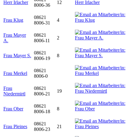
Herr Irlacher
12
8006-36
08621
Frau Klug
4
8006-31
Frau Mayer
08621
2
A.
8006-11
08621
Frau Mayer S.
8
8006-19
08621
Frau Merkel
8006-0
Frau
08621
19
Niedermirtl
8006-21
08621
Frau Ober
8
8006-18
08621
Frau Pleines
21
8006-23