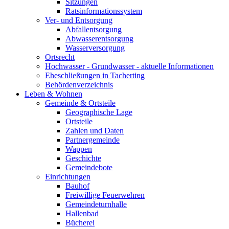
Sitzungen
Ratsinformationssystem
Ver- und Entsorgung
Abfallentsorgung
Abwasserentsorgung
Wasserversorgung
Ortsrecht
Hochwasser - Grundwasser - aktuelle Informationen
Eheschließungen in Tacherting
Behördenverzeichnis
Leben & Wohnen
Gemeinde & Ortsteile
Geographische Lage
Ortsteile
Zahlen und Daten
Partnergemeinde
Wappen
Geschichte
Gemeindebote
Einrichtungen
Bauhof
Freiwillige Feuerwehren
Gemeindeturnhalle
Hallenbad
Bücherei