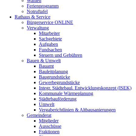
Wahlen
Ferienprogramm
Notruftafel
Rathaus & Service
Bürgerservice ONLINE
Verwaltung
Mitarbeiter
Sachgebiete
Aufgaben
Fundsachen
Steuern und Gebühren
Bauen & Umwelt
Bauamt
Bauleitplanung
Baugrundstücke
Gewerbegrundstücke
Integr. Städtebaul. Entwicklungskonzept (ISEK)
Kommunale Wärmeplanung
Städtebauförderung
Umwelt
Vergaberichtlinien & Altbausanierungen
Gemeinderat
Mitglieder
Ausschüsse
Fraktionen