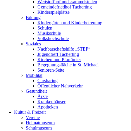
Wertstoffhof und -sammelstellen
Gemeindefriedhof Tacherting
Kinderspielplätze
Bildung
Kindergärten und Kinderbetreuung
Schulen
Musikschule
Volkshochschule
Soziales
Nachbarschaftshilfe „STEP“
Jugendtreff Tacherting
Kirchen und Pfarrämter
Begegnungsfläche in St. Michael
Senioren-Seite
Mobilität
Carsharing
Öffentlicher Nahverkehr
Gesundheit
Ärzte
Krankenhäuser
Apotheken
Kultur & Freizeit
Vereine
Heimatmuseum
Schulmuseum