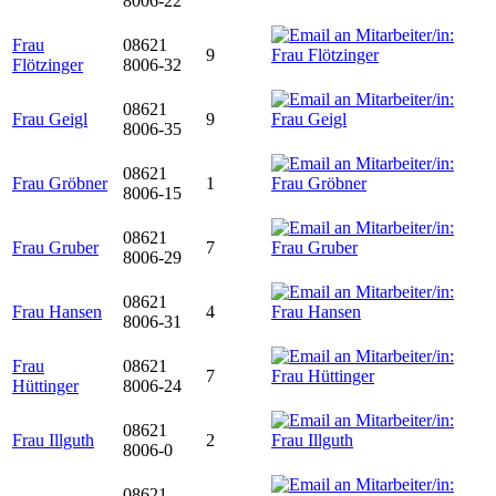
8006-22
Frau
08621
9
Flötzinger
8006-32
08621
Frau Geigl
9
8006-35
08621
Frau Gröbner
1
8006-15
08621
Frau Gruber
7
8006-29
08621
Frau Hansen
4
8006-31
Frau
08621
7
Hüttinger
8006-24
08621
Frau Illguth
2
8006-0
08621