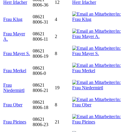
Herr Irlacher
12
8006-36
08621
Frau Klug
4
8006-31
Frau Mayer
08621
2
A.
8006-11
08621
Frau Mayer S.
8
8006-19
08621
Frau Merkel
8006-0
Frau
08621
19
Niedermirtl
8006-21
08621
Frau Ober
8
8006-18
08621
Frau Pleines
21
8006-23