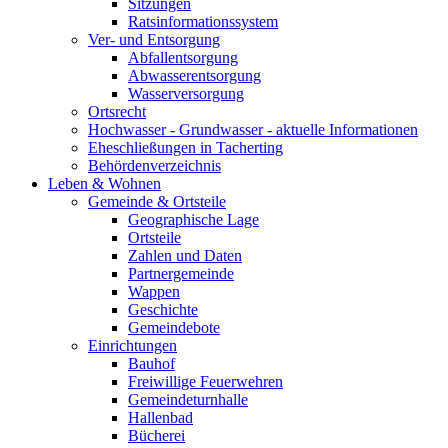
Sitzungen
Ratsinformationssystem
Ver- und Entsorgung
Abfallentsorgung
Abwasserentsorgung
Wasserversorgung
Ortsrecht
Hochwasser - Grundwasser - aktuelle Informationen
Eheschließungen in Tacherting
Behördenverzeichnis
Leben & Wohnen
Gemeinde & Ortsteile
Geographische Lage
Ortsteile
Zahlen und Daten
Partnergemeinde
Wappen
Geschichte
Gemeindebote
Einrichtungen
Bauhof
Freiwillige Feuerwehren
Gemeindeturnhalle
Hallenbad
Bücherei