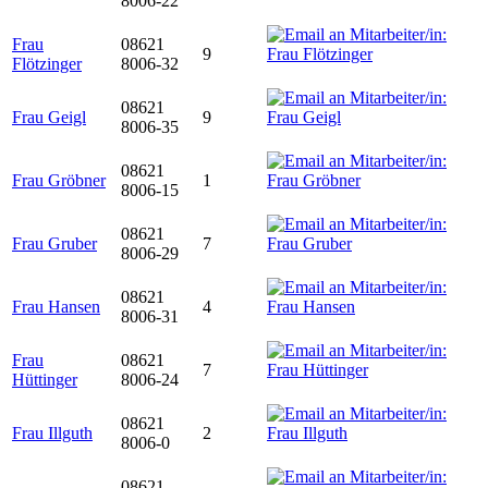
8006-22
Frau
08621
9
Flötzinger
8006-32
08621
Frau Geigl
9
8006-35
08621
Frau Gröbner
1
8006-15
08621
Frau Gruber
7
8006-29
08621
Frau Hansen
4
8006-31
Frau
08621
7
Hüttinger
8006-24
08621
Frau Illguth
2
8006-0
08621