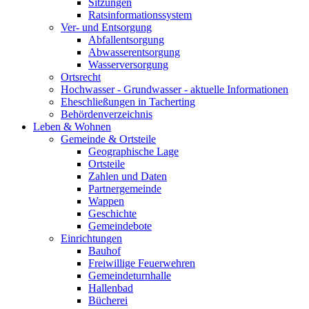
Sitzungen
Ratsinformationssystem
Ver- und Entsorgung
Abfallentsorgung
Abwasserentsorgung
Wasserversorgung
Ortsrecht
Hochwasser - Grundwasser - aktuelle Informationen
Eheschließungen in Tacherting
Behördenverzeichnis
Leben & Wohnen
Gemeinde & Ortsteile
Geographische Lage
Ortsteile
Zahlen und Daten
Partnergemeinde
Wappen
Geschichte
Gemeindebote
Einrichtungen
Bauhof
Freiwillige Feuerwehren
Gemeindeturnhalle
Hallenbad
Bücherei