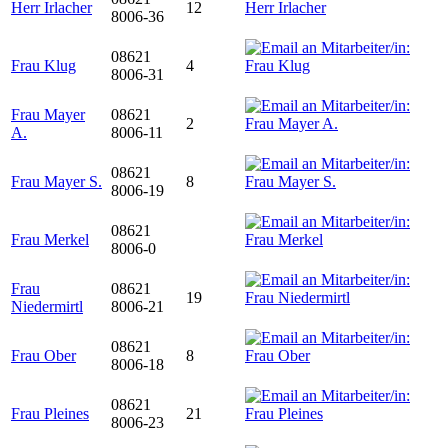
Herr Irlacher
12
8006-36
08621
Frau Klug
4
8006-31
Frau Mayer
08621
2
A.
8006-11
08621
Frau Mayer S.
8
8006-19
08621
Frau Merkel
8006-0
Frau
08621
19
Niedermirtl
8006-21
08621
Frau Ober
8
8006-18
08621
Frau Pleines
21
8006-23