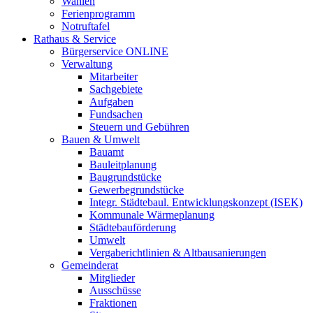
Wahlen
Ferienprogramm
Notruftafel
Rathaus & Service
Bürgerservice ONLINE
Verwaltung
Mitarbeiter
Sachgebiete
Aufgaben
Fundsachen
Steuern und Gebühren
Bauen & Umwelt
Bauamt
Bauleitplanung
Baugrundstücke
Gewerbegrundstücke
Integr. Städtebaul. Entwicklungskonzept (ISEK)
Kommunale Wärmeplanung
Städtebauförderung
Umwelt
Vergaberichtlinien & Altbausanierungen
Gemeinderat
Mitglieder
Ausschüsse
Fraktionen