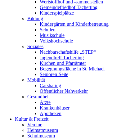
Wertstoffhof und -sammelstellen
Gemeindefriedhof Tacherting
Kinderspielplätze
Bildung
Kindergärten und Kinderbetreuung
Schulen
Musikschule
Volkshochschule
Soziales
Nachbarschaftshilfe „STEP“
Jugendtreff Tacherting
Kirchen und Pfarrämter
Begegnungsfläche in St. Michael
Senioren-Seite
Mobilität
Carsharing
Öffentlicher Nahverkehr
Gesundheit
Ärzte
Krankenhäuser
Apotheken
Kultur & Freizeit
Vereine
Heimatmuseum
Schulmuseum