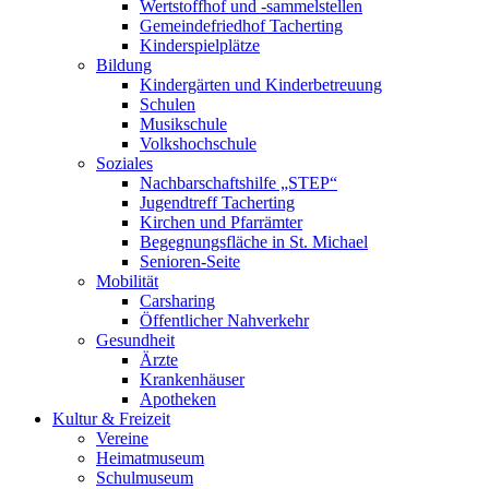
Wertstoffhof und -sammelstellen
Gemeindefriedhof Tacherting
Kinderspielplätze
Bildung
Kindergärten und Kinderbetreuung
Schulen
Musikschule
Volkshochschule
Soziales
Nachbarschaftshilfe „STEP“
Jugendtreff Tacherting
Kirchen und Pfarrämter
Begegnungsfläche in St. Michael
Senioren-Seite
Mobilität
Carsharing
Öffentlicher Nahverkehr
Gesundheit
Ärzte
Krankenhäuser
Apotheken
Kultur & Freizeit
Vereine
Heimatmuseum
Schulmuseum