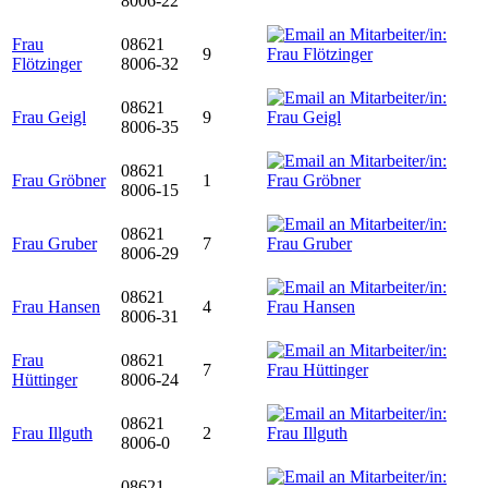
8006-22
Frau
08621
9
Flötzinger
8006-32
08621
Frau Geigl
9
8006-35
08621
Frau Gröbner
1
8006-15
08621
Frau Gruber
7
8006-29
08621
Frau Hansen
4
8006-31
Frau
08621
7
Hüttinger
8006-24
08621
Frau Illguth
2
8006-0
08621