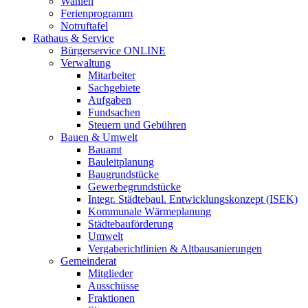
Wahlen
Ferienprogramm
Notruftafel
Rathaus & Service
Bürgerservice ONLINE
Verwaltung
Mitarbeiter
Sachgebiete
Aufgaben
Fundsachen
Steuern und Gebühren
Bauen & Umwelt
Bauamt
Bauleitplanung
Baugrundstücke
Gewerbegrundstücke
Integr. Städtebaul. Entwicklungskonzept (ISEK)
Kommunale Wärmeplanung
Städtebauförderung
Umwelt
Vergaberichtlinien & Altbausanierungen
Gemeinderat
Mitglieder
Ausschüsse
Fraktionen