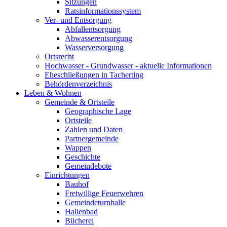
Sitzungen
Ratsinformationssystem
Ver- und Entsorgung
Abfallentsorgung
Abwasserentsorgung
Wasserversorgung
Ortsrecht
Hochwasser - Grundwasser - aktuelle Informationen
Eheschließungen in Tacherting
Behördenverzeichnis
Leben & Wohnen
Gemeinde & Ortsteile
Geographische Lage
Ortsteile
Zahlen und Daten
Partnergemeinde
Wappen
Geschichte
Gemeindebote
Einrichtungen
Bauhof
Freiwillige Feuerwehren
Gemeindeturnhalle
Hallenbad
Bücherei