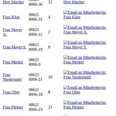
Herr Irlacher
12
8006-36
08621
Frau Klug
4
8006-31
Frau Mayer
08621
2
A.
8006-11
08621
Frau Mayer S.
8
8006-19
08621
Frau Merkel
8006-0
Frau
08621
19
Niedermirtl
8006-21
08621
Frau Ober
8
8006-18
08621
Frau Pleines
21
8006-23