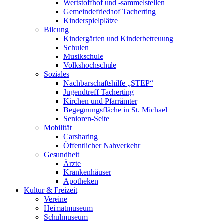
Wertstoffhof und -sammelstellen
Gemeindefriedhof Tacherting
Kinderspielplätze
Bildung
Kindergärten und Kinderbetreuung
Schulen
Musikschule
Volkshochschule
Soziales
Nachbarschaftshilfe „STEP“
Jugendtreff Tacherting
Kirchen und Pfarrämter
Begegnungsfläche in St. Michael
Senioren-Seite
Mobilität
Carsharing
Öffentlicher Nahverkehr
Gesundheit
Ärzte
Krankenhäuser
Apotheken
Kultur & Freizeit
Vereine
Heimatmuseum
Schulmuseum