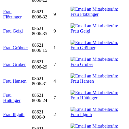
8006-22
Frau
08621
9
Flötzinger
8006-32
08621
Frau Geigl
9
8006-35
08621
Frau Gröbner
1
8006-15
08621
Frau Gruber
7
8006-29
08621
Frau Hansen
4
8006-31
Frau
08621
7
Hüttinger
8006-24
08621
Frau Illguth
2
8006-0
08621