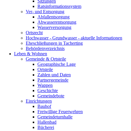
Sitzungen
Ratsinformationssystem
Ver- und Entsorgung
Abfallentsorgung
Abwasserentsorgung
Wasserversorgung
Ortsrecht
Hochwasser - Grundwasser - aktuelle Informationen
Eheschließungen in Tacherting
Behördenverzeichnis
Leben & Wohnen
Gemeinde & Ortsteile
Geographische Lage
Ortsteile
Zahlen und Daten
Partnergemeinde
Wappen
Geschichte
Gemeindebote
Einrichtungen
Bauhof
Freiwillige Feuerwehren
Gemeindeturnhalle
Hallenbad
Bücherei