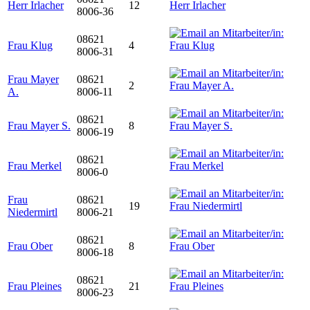
Herr Irlacher
12
8006-36
08621
Frau Klug
4
8006-31
Frau Mayer
08621
2
A.
8006-11
08621
Frau Mayer S.
8
8006-19
08621
Frau Merkel
8006-0
Frau
08621
19
Niedermirtl
8006-21
08621
Frau Ober
8
8006-18
08621
Frau Pleines
21
8006-23