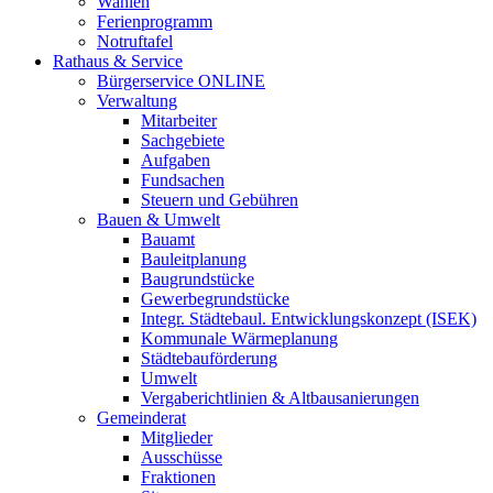
Wahlen
Ferienprogramm
Notruftafel
Rathaus & Service
Bürgerservice ONLINE
Verwaltung
Mitarbeiter
Sachgebiete
Aufgaben
Fundsachen
Steuern und Gebühren
Bauen & Umwelt
Bauamt
Bauleitplanung
Baugrundstücke
Gewerbegrundstücke
Integr. Städtebaul. Entwicklungskonzept (ISEK)
Kommunale Wärmeplanung
Städtebauförderung
Umwelt
Vergaberichtlinien & Altbausanierungen
Gemeinderat
Mitglieder
Ausschüsse
Fraktionen