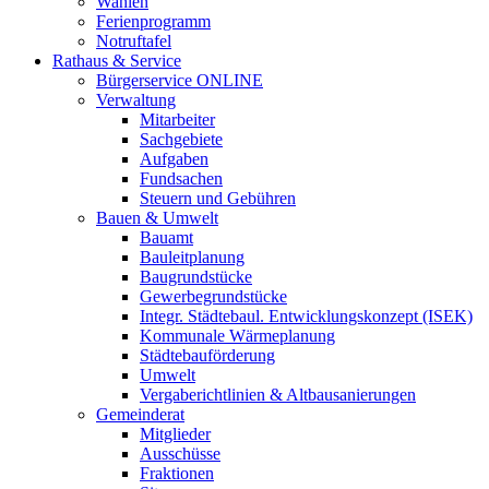
Wahlen
Ferienprogramm
Notruftafel
Rathaus & Service
Bürgerservice ONLINE
Verwaltung
Mitarbeiter
Sachgebiete
Aufgaben
Fundsachen
Steuern und Gebühren
Bauen & Umwelt
Bauamt
Bauleitplanung
Baugrundstücke
Gewerbegrundstücke
Integr. Städtebaul. Entwicklungskonzept (ISEK)
Kommunale Wärmeplanung
Städtebauförderung
Umwelt
Vergaberichtlinien & Altbausanierungen
Gemeinderat
Mitglieder
Ausschüsse
Fraktionen