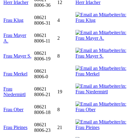
Herr Irlacher
12
8006-36
08621
Frau Klug
4
8006-31
Frau Mayer
08621
2
A.
8006-11
08621
Frau Mayer S.
8
8006-19
08621
Frau Merkel
8006-0
Frau
08621
19
Niedermirtl
8006-21
08621
Frau Ober
8
8006-18
08621
Frau Pleines
21
8006-23