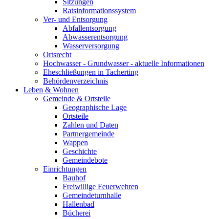
Sitzungen
Ratsinformationssystem
Ver- und Entsorgung
Abfallentsorgung
Abwasserentsorgung
Wasserversorgung
Ortsrecht
Hochwasser - Grundwasser - aktuelle Informationen
Eheschließungen in Tacherting
Behördenverzeichnis
Leben & Wohnen
Gemeinde & Ortsteile
Geographische Lage
Ortsteile
Zahlen und Daten
Partnergemeinde
Wappen
Geschichte
Gemeindebote
Einrichtungen
Bauhof
Freiwillige Feuerwehren
Gemeindeturnhalle
Hallenbad
Bücherei