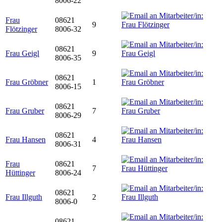
8006-22
Frau
08621
9
Flötzinger
8006-32
08621
Frau Geigl
9
8006-35
08621
Frau Gröbner
1
8006-15
08621
Frau Gruber
7
8006-29
08621
Frau Hansen
4
8006-31
Frau
08621
7
Hüttinger
8006-24
08621
Frau Illguth
2
8006-0
08621