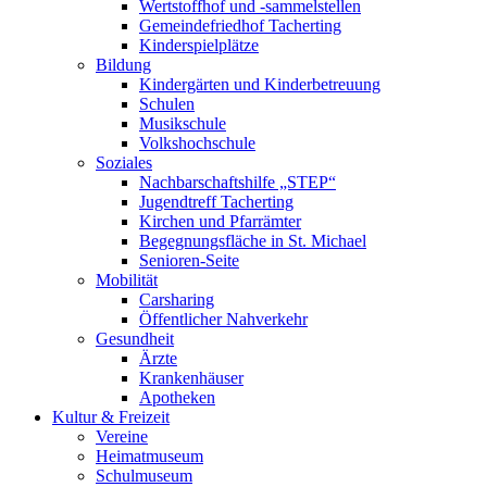
Wertstoffhof und -sammelstellen
Gemeindefriedhof Tacherting
Kinderspielplätze
Bildung
Kindergärten und Kinderbetreuung
Schulen
Musikschule
Volkshochschule
Soziales
Nachbarschaftshilfe „STEP“
Jugendtreff Tacherting
Kirchen und Pfarrämter
Begegnungsfläche in St. Michael
Senioren-Seite
Mobilität
Carsharing
Öffentlicher Nahverkehr
Gesundheit
Ärzte
Krankenhäuser
Apotheken
Kultur & Freizeit
Vereine
Heimatmuseum
Schulmuseum