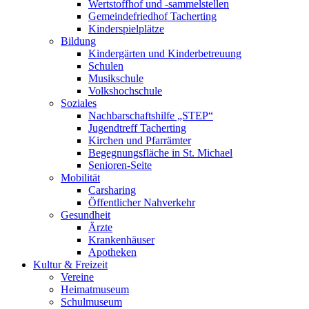
Wertstoffhof und -sammelstellen
Gemeindefriedhof Tacherting
Kinderspielplätze
Bildung
Kindergärten und Kinderbetreuung
Schulen
Musikschule
Volkshochschule
Soziales
Nachbarschaftshilfe „STEP“
Jugendtreff Tacherting
Kirchen und Pfarrämter
Begegnungsfläche in St. Michael
Senioren-Seite
Mobilität
Carsharing
Öffentlicher Nahverkehr
Gesundheit
Ärzte
Krankenhäuser
Apotheken
Kultur & Freizeit
Vereine
Heimatmuseum
Schulmuseum