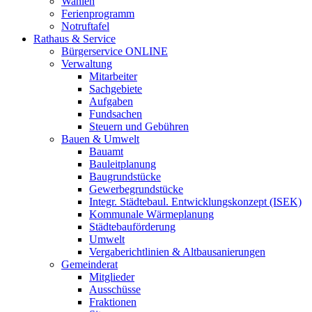
Wahlen
Ferienprogramm
Notruftafel
Rathaus & Service
Bürgerservice ONLINE
Verwaltung
Mitarbeiter
Sachgebiete
Aufgaben
Fundsachen
Steuern und Gebühren
Bauen & Umwelt
Bauamt
Bauleitplanung
Baugrundstücke
Gewerbegrundstücke
Integr. Städtebaul. Entwicklungskonzept (ISEK)
Kommunale Wärmeplanung
Städtebauförderung
Umwelt
Vergaberichtlinien & Altbausanierungen
Gemeinderat
Mitglieder
Ausschüsse
Fraktionen