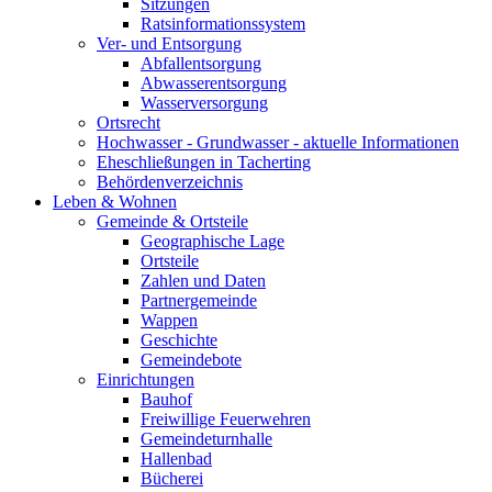
Sitzungen
Ratsinformationssystem
Ver- und Entsorgung
Abfallentsorgung
Abwasserentsorgung
Wasserversorgung
Ortsrecht
Hochwasser - Grundwasser - aktuelle Informationen
Eheschließungen in Tacherting
Behördenverzeichnis
Leben & Wohnen
Gemeinde & Ortsteile
Geographische Lage
Ortsteile
Zahlen und Daten
Partnergemeinde
Wappen
Geschichte
Gemeindebote
Einrichtungen
Bauhof
Freiwillige Feuerwehren
Gemeindeturnhalle
Hallenbad
Bücherei