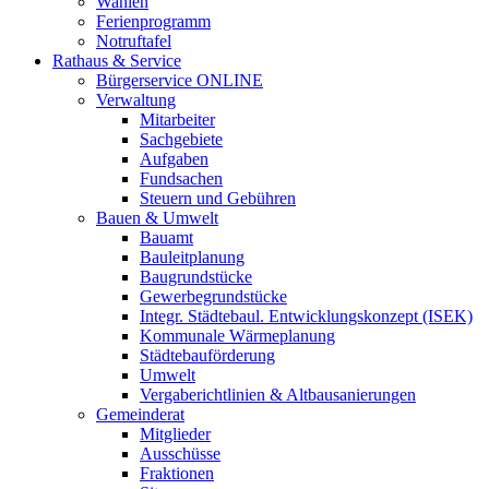
Wahlen
Ferienprogramm
Notruftafel
Rathaus & Service
Bürgerservice ONLINE
Verwaltung
Mitarbeiter
Sachgebiete
Aufgaben
Fundsachen
Steuern und Gebühren
Bauen & Umwelt
Bauamt
Bauleitplanung
Baugrundstücke
Gewerbegrundstücke
Integr. Städtebaul. Entwicklungskonzept (ISEK)
Kommunale Wärmeplanung
Städtebauförderung
Umwelt
Vergaberichtlinien & Altbausanierungen
Gemeinderat
Mitglieder
Ausschüsse
Fraktionen