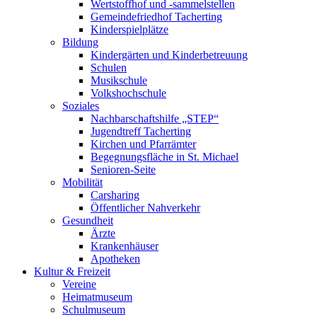
Wertstoffhof und -sammelstellen
Gemeindefriedhof Tacherting
Kinderspielplätze
Bildung
Kindergärten und Kinderbetreuung
Schulen
Musikschule
Volkshochschule
Soziales
Nachbarschaftshilfe „STEP“
Jugendtreff Tacherting
Kirchen und Pfarrämter
Begegnungsfläche in St. Michael
Senioren-Seite
Mobilität
Carsharing
Öffentlicher Nahverkehr
Gesundheit
Ärzte
Krankenhäuser
Apotheken
Kultur & Freizeit
Vereine
Heimatmuseum
Schulmuseum