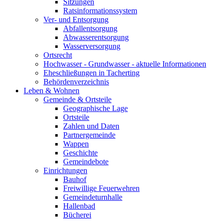
Sitzungen
Ratsinformationssystem
Ver- und Entsorgung
Abfallentsorgung
Abwasserentsorgung
Wasserversorgung
Ortsrecht
Hochwasser - Grundwasser - aktuelle Informationen
Eheschließungen in Tacherting
Behördenverzeichnis
Leben & Wohnen
Gemeinde & Ortsteile
Geographische Lage
Ortsteile
Zahlen und Daten
Partnergemeinde
Wappen
Geschichte
Gemeindebote
Einrichtungen
Bauhof
Freiwillige Feuerwehren
Gemeindeturnhalle
Hallenbad
Bücherei