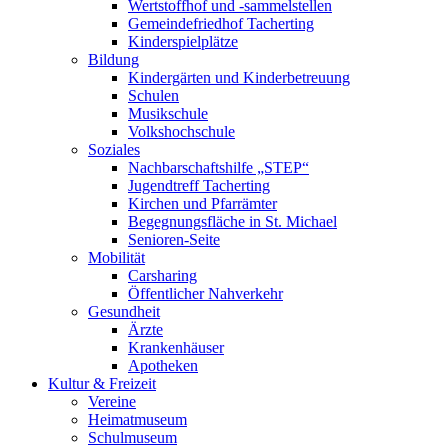
Wertstoffhof und -sammelstellen
Gemeindefriedhof Tacherting
Kinderspielplätze
Bildung
Kindergärten und Kinderbetreuung
Schulen
Musikschule
Volkshochschule
Soziales
Nachbarschaftshilfe „STEP“
Jugendtreff Tacherting
Kirchen und Pfarrämter
Begegnungsfläche in St. Michael
Senioren-Seite
Mobilität
Carsharing
Öffentlicher Nahverkehr
Gesundheit
Ärzte
Krankenhäuser
Apotheken
Kultur & Freizeit
Vereine
Heimatmuseum
Schulmuseum