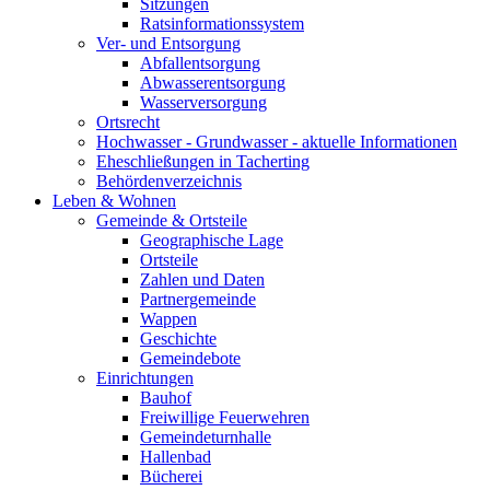
Sitzungen
Ratsinformationssystem
Ver- und Entsorgung
Abfallentsorgung
Abwasserentsorgung
Wasserversorgung
Ortsrecht
Hochwasser - Grundwasser - aktuelle Informationen
Eheschließungen in Tacherting
Behördenverzeichnis
Leben & Wohnen
Gemeinde & Ortsteile
Geographische Lage
Ortsteile
Zahlen und Daten
Partnergemeinde
Wappen
Geschichte
Gemeindebote
Einrichtungen
Bauhof
Freiwillige Feuerwehren
Gemeindeturnhalle
Hallenbad
Bücherei