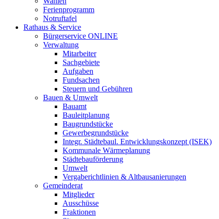
Wahlen
Ferienprogramm
Notruftafel
Rathaus & Service
Bürgerservice ONLINE
Verwaltung
Mitarbeiter
Sachgebiete
Aufgaben
Fundsachen
Steuern und Gebühren
Bauen & Umwelt
Bauamt
Bauleitplanung
Baugrundstücke
Gewerbegrundstücke
Integr. Städtebaul. Entwicklungskonzept (ISEK)
Kommunale Wärmeplanung
Städtebauförderung
Umwelt
Vergaberichtlinien & Altbausanierungen
Gemeinderat
Mitglieder
Ausschüsse
Fraktionen