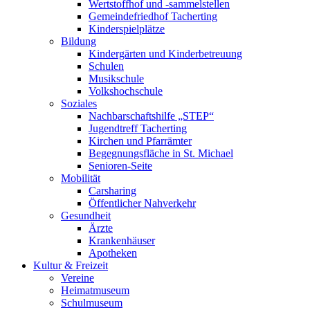
Wertstoffhof und -sammelstellen
Gemeindefriedhof Tacherting
Kinderspielplätze
Bildung
Kindergärten und Kinderbetreuung
Schulen
Musikschule
Volkshochschule
Soziales
Nachbarschaftshilfe „STEP“
Jugendtreff Tacherting
Kirchen und Pfarrämter
Begegnungsfläche in St. Michael
Senioren-Seite
Mobilität
Carsharing
Öffentlicher Nahverkehr
Gesundheit
Ärzte
Krankenhäuser
Apotheken
Kultur & Freizeit
Vereine
Heimatmuseum
Schulmuseum