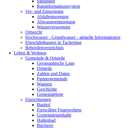
Sitzungen
Ratsinformationssystem
Ver- und Entsorgung
Abfallentsorgung
Abwasserentsorgung
Wasserversorgung
Ortsrecht
Hochwasser - Grundwasser - aktuelle Informationen
Eheschließungen in Tacherting
Behördenverzeichnis
Leben & Wohnen
Gemeinde & Ortsteile
Geographische Lage
Ortsteile
Zahlen und Daten
Partnergemeinde
Wappen
Geschichte
Gemeindebote
Einrichtungen
Bauhof
Freiwillige Feuerwehren
Gemeindeturnhalle
Hallenbad
Bücherei