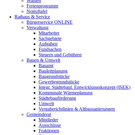
Wahlen
Ferienprogramm
Notruftafel
Rathaus & Service
Bürgerservice ONLINE
Verwaltung
Mitarbeiter
Sachgebiete
Aufgaben
Fundsachen
Steuern und Gebühren
Bauen & Umwelt
Bauamt
Bauleitplanung
Baugrundstücke
Gewerbegrundstücke
Integr. Städtebaul. Entwicklungskonzept (ISEK)
Kommunale Wärmeplanung
Städtebauförderung
Umwelt
Vergaberichtlinien & Altbausanierungen
Gemeinderat
Mitglieder
Ausschüsse
Fraktionen