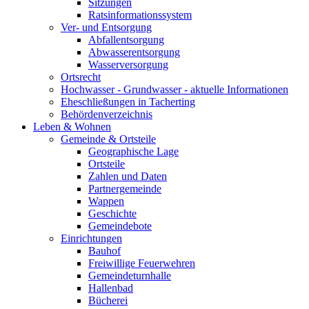
Sitzungen
Ratsinformationssystem
Ver- und Entsorgung
Abfallentsorgung
Abwasserentsorgung
Wasserversorgung
Ortsrecht
Hochwasser - Grundwasser - aktuelle Informationen
Eheschließungen in Tacherting
Behördenverzeichnis
Leben & Wohnen
Gemeinde & Ortsteile
Geographische Lage
Ortsteile
Zahlen und Daten
Partnergemeinde
Wappen
Geschichte
Gemeindebote
Einrichtungen
Bauhof
Freiwillige Feuerwehren
Gemeindeturnhalle
Hallenbad
Bücherei