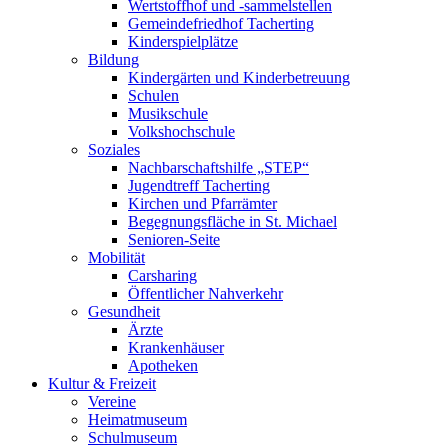
Wertstoffhof und -sammelstellen
Gemeindefriedhof Tacherting
Kinderspielplätze
Bildung
Kindergärten und Kinderbetreuung
Schulen
Musikschule
Volkshochschule
Soziales
Nachbarschaftshilfe „STEP“
Jugendtreff Tacherting
Kirchen und Pfarrämter
Begegnungsfläche in St. Michael
Senioren-Seite
Mobilität
Carsharing
Öffentlicher Nahverkehr
Gesundheit
Ärzte
Krankenhäuser
Apotheken
Kultur & Freizeit
Vereine
Heimatmuseum
Schulmuseum