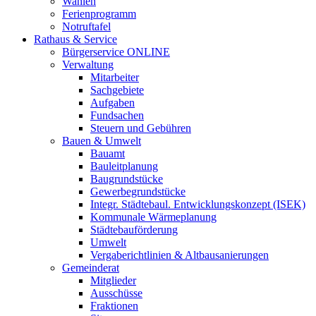
Wahlen
Ferienprogramm
Notruftafel
Rathaus & Service
Bürgerservice ONLINE
Verwaltung
Mitarbeiter
Sachgebiete
Aufgaben
Fundsachen
Steuern und Gebühren
Bauen & Umwelt
Bauamt
Bauleitplanung
Baugrundstücke
Gewerbegrundstücke
Integr. Städtebaul. Entwicklungskonzept (ISEK)
Kommunale Wärmeplanung
Städtebauförderung
Umwelt
Vergaberichtlinien & Altbausanierungen
Gemeinderat
Mitglieder
Ausschüsse
Fraktionen