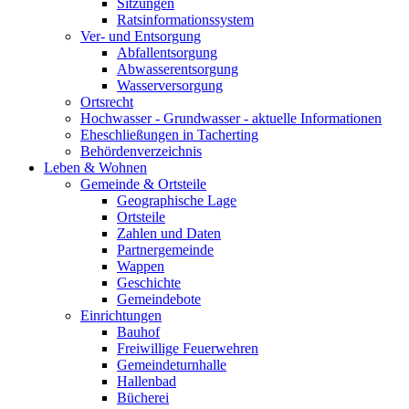
Sitzungen
Ratsinformationssystem
Ver- und Entsorgung
Abfallentsorgung
Abwasserentsorgung
Wasserversorgung
Ortsrecht
Hochwasser - Grundwasser - aktuelle Informationen
Eheschließungen in Tacherting
Behördenverzeichnis
Leben & Wohnen
Gemeinde & Ortsteile
Geographische Lage
Ortsteile
Zahlen und Daten
Partnergemeinde
Wappen
Geschichte
Gemeindebote
Einrichtungen
Bauhof
Freiwillige Feuerwehren
Gemeindeturnhalle
Hallenbad
Bücherei