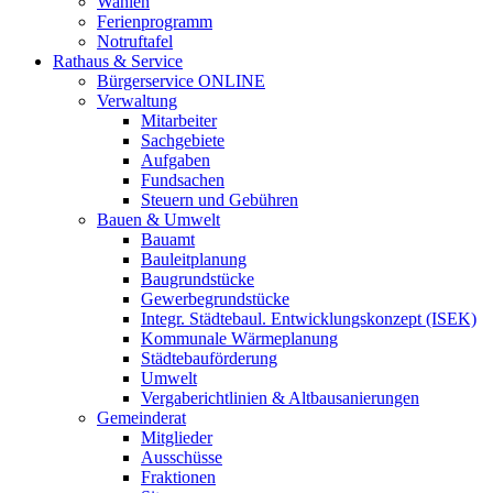
Wahlen
Ferienprogramm
Notruftafel
Rathaus & Service
Bürgerservice ONLINE
Verwaltung
Mitarbeiter
Sachgebiete
Aufgaben
Fundsachen
Steuern und Gebühren
Bauen & Umwelt
Bauamt
Bauleitplanung
Baugrundstücke
Gewerbegrundstücke
Integr. Städtebaul. Entwicklungskonzept (ISEK)
Kommunale Wärmeplanung
Städtebauförderung
Umwelt
Vergaberichtlinien & Altbausanierungen
Gemeinderat
Mitglieder
Ausschüsse
Fraktionen