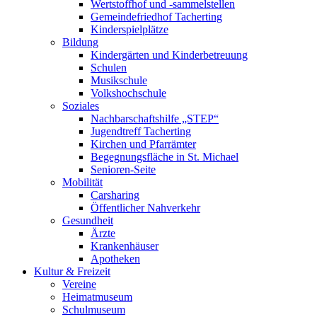
Wertstoffhof und -sammelstellen
Gemeindefriedhof Tacherting
Kinderspielplätze
Bildung
Kindergärten und Kinderbetreuung
Schulen
Musikschule
Volkshochschule
Soziales
Nachbarschaftshilfe „STEP“
Jugendtreff Tacherting
Kirchen und Pfarrämter
Begegnungsfläche in St. Michael
Senioren-Seite
Mobilität
Carsharing
Öffentlicher Nahverkehr
Gesundheit
Ärzte
Krankenhäuser
Apotheken
Kultur & Freizeit
Vereine
Heimatmuseum
Schulmuseum