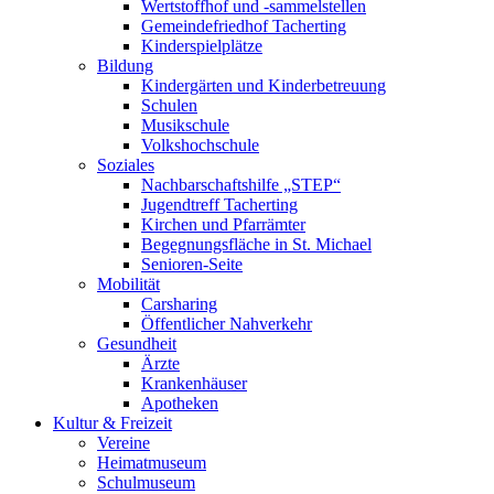
Wertstoffhof und -sammelstellen
Gemeindefriedhof Tacherting
Kinderspielplätze
Bildung
Kindergärten und Kinderbetreuung
Schulen
Musikschule
Volkshochschule
Soziales
Nachbarschaftshilfe „STEP“
Jugendtreff Tacherting
Kirchen und Pfarrämter
Begegnungsfläche in St. Michael
Senioren-Seite
Mobilität
Carsharing
Öffentlicher Nahverkehr
Gesundheit
Ärzte
Krankenhäuser
Apotheken
Kultur & Freizeit
Vereine
Heimatmuseum
Schulmuseum