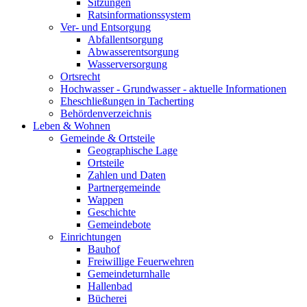
Sitzungen
Ratsinformationssystem
Ver- und Entsorgung
Abfallentsorgung
Abwasserentsorgung
Wasserversorgung
Ortsrecht
Hochwasser - Grundwasser - aktuelle Informationen
Eheschließungen in Tacherting
Behördenverzeichnis
Leben & Wohnen
Gemeinde & Ortsteile
Geographische Lage
Ortsteile
Zahlen und Daten
Partnergemeinde
Wappen
Geschichte
Gemeindebote
Einrichtungen
Bauhof
Freiwillige Feuerwehren
Gemeindeturnhalle
Hallenbad
Bücherei