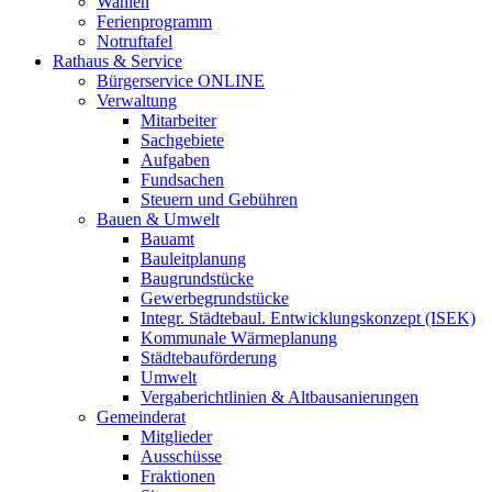
Wahlen
Ferienprogramm
Notruftafel
Rathaus & Service
Bürgerservice ONLINE
Verwaltung
Mitarbeiter
Sachgebiete
Aufgaben
Fundsachen
Steuern und Gebühren
Bauen & Umwelt
Bauamt
Bauleitplanung
Baugrundstücke
Gewerbegrundstücke
Integr. Städtebaul. Entwicklungskonzept (ISEK)
Kommunale Wärmeplanung
Städtebauförderung
Umwelt
Vergaberichtlinien & Altbausanierungen
Gemeinderat
Mitglieder
Ausschüsse
Fraktionen