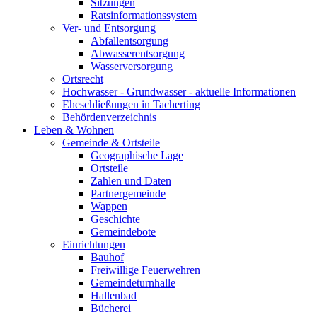
Sitzungen
Ratsinformationssystem
Ver- und Entsorgung
Abfallentsorgung
Abwasserentsorgung
Wasserversorgung
Ortsrecht
Hochwasser - Grundwasser - aktuelle Informationen
Eheschließungen in Tacherting
Behördenverzeichnis
Leben & Wohnen
Gemeinde & Ortsteile
Geographische Lage
Ortsteile
Zahlen und Daten
Partnergemeinde
Wappen
Geschichte
Gemeindebote
Einrichtungen
Bauhof
Freiwillige Feuerwehren
Gemeindeturnhalle
Hallenbad
Bücherei