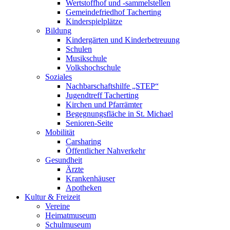
Wertstoffhof und -sammelstellen
Gemeindefriedhof Tacherting
Kinderspielplätze
Bildung
Kindergärten und Kinderbetreuung
Schulen
Musikschule
Volkshochschule
Soziales
Nachbarschaftshilfe „STEP“
Jugendtreff Tacherting
Kirchen und Pfarrämter
Begegnungsfläche in St. Michael
Senioren-Seite
Mobilität
Carsharing
Öffentlicher Nahverkehr
Gesundheit
Ärzte
Krankenhäuser
Apotheken
Kultur & Freizeit
Vereine
Heimatmuseum
Schulmuseum