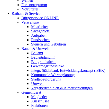
Wahlen
Ferienprogramm
Notruftafel
Rathaus & Service
Bürgerservice ONLINE
Verwaltung
Mitarbeiter
Sachgebiete
Aufgaben
Fundsachen
Steuern und Gebühren
Bauen & Umwelt
Bauamt
Bauleitplanung
Baugrundstücke
Gewerbegrundstücke
Integr. Städtebaul. Entwicklungskonzept (ISEK)
Kommunale Wärmeplanung
Städtebauförderung
Umwelt
Vergaberichtlinien & Altbausanierungen
Gemeinderat
Mitglieder
Ausschüsse
Fraktionen