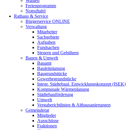
Wahlen
Ferienprogramm
Notruftafel
Rathaus & Service
Bürgerservice ONLINE
Verwaltung
Mitarbeiter
Sachgebiete
Aufgaben
Fundsachen
Steuern und Gebühren
Bauen & Umwelt
Bauamt
Bauleitplanung
Baugrundstücke
Gewerbegrundstücke
Integr. Städtebaul. Entwicklungskonzept (ISEK)
Kommunale Wärmeplanung
Städtebauförderung
Umwelt
Vergaberichtlinien & Altbausanierungen
Gemeinderat
Mitglieder
Ausschüsse
Fraktionen