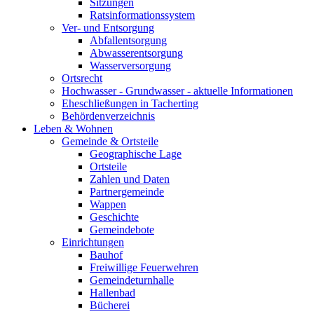
Sitzungen
Ratsinformationssystem
Ver- und Entsorgung
Abfallentsorgung
Abwasserentsorgung
Wasserversorgung
Ortsrecht
Hochwasser - Grundwasser - aktuelle Informationen
Eheschließungen in Tacherting
Behördenverzeichnis
Leben & Wohnen
Gemeinde & Ortsteile
Geographische Lage
Ortsteile
Zahlen und Daten
Partnergemeinde
Wappen
Geschichte
Gemeindebote
Einrichtungen
Bauhof
Freiwillige Feuerwehren
Gemeindeturnhalle
Hallenbad
Bücherei