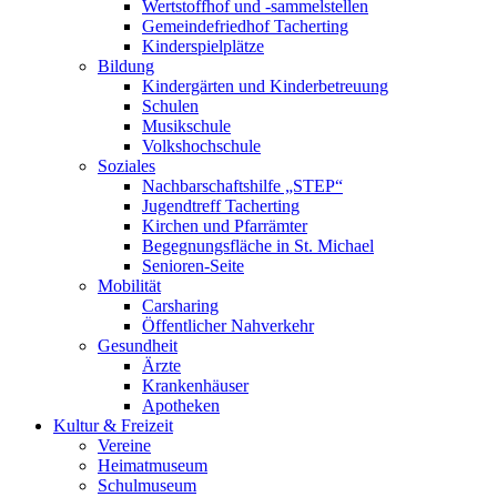
Wertstoffhof und -sammelstellen
Gemeindefriedhof Tacherting
Kinderspielplätze
Bildung
Kindergärten und Kinderbetreuung
Schulen
Musikschule
Volkshochschule
Soziales
Nachbarschaftshilfe „STEP“
Jugendtreff Tacherting
Kirchen und Pfarrämter
Begegnungsfläche in St. Michael
Senioren-Seite
Mobilität
Carsharing
Öffentlicher Nahverkehr
Gesundheit
Ärzte
Krankenhäuser
Apotheken
Kultur & Freizeit
Vereine
Heimatmuseum
Schulmuseum