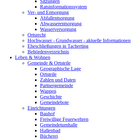
Sitzungen
Ratsinformationssystem
Ver- und Entsorgung
Abfallentsorgung
Abwasserentsorgung
Wasserversorgung
Ortsrecht
Hochwasser - Grundwasser - aktuelle Informationen
Eheschließungen in Tacherting
Behördenverzeichnis
Leben & Wohnen
Gemeinde & Ortsteile
Geographische Lage
Ortsteile
Zahlen und Daten
Partnergemeinde
Wappen
Geschichte
Gemeindebote
Einrichtungen
Bauhof
Freiwillige Feuerwehren
Gemeindeturnhalle
Hallenbad
Bücherei