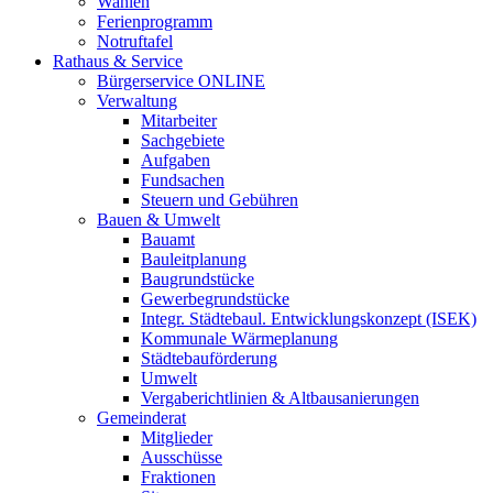
Wahlen
Ferienprogramm
Notruftafel
Rathaus & Service
Bürgerservice ONLINE
Verwaltung
Mitarbeiter
Sachgebiete
Aufgaben
Fundsachen
Steuern und Gebühren
Bauen & Umwelt
Bauamt
Bauleitplanung
Baugrundstücke
Gewerbegrundstücke
Integr. Städtebaul. Entwicklungskonzept (ISEK)
Kommunale Wärmeplanung
Städtebauförderung
Umwelt
Vergaberichtlinien & Altbausanierungen
Gemeinderat
Mitglieder
Ausschüsse
Fraktionen