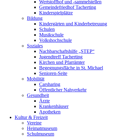
Wertstoffhof und -sammelstellen
Gemeindefriedhof Tacherting
Kinderspielplätze
Bildung
Kindergärten und Kinderbetreuung
Schulen
Musikschule
Volkshochschule
Soziales
Nachbarschaftshilfe „STEP“
Jugendtreff Tacherting
Kirchen und Pfarrämter
Begegnungsfläche in St. Michael
Senioren-Seite
Mobilität
Carsharing
Öffentlicher Nahverkehr
Gesundheit
Ärzte
Krankenhäuser
Apotheken
Kultur & Freizeit
Vereine
Heimatmuseum
Schulmuseum