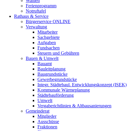
Wahlen
Ferienprogramm
Notruftafel
Rathaus & Service
Bürgerservice ONLINE
Verwaltung
Mitarbeiter
Sachgebiete
Aufgaben
Fundsachen
Steuern und Gebühren
Bauen & Umwelt
Bauamt
Bauleitplanung
Baugrundstücke
Gewerbegrundstücke
Integr. Städtebaul. Entwicklungskonzept (ISEK)
Kommunale Wärmeplanung
Städtebauförderung
Umwelt
Vergaberichtlinien & Altbausanierungen
Gemeinderat
Mitglieder
Ausschüsse
Fraktionen