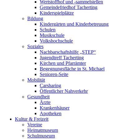
Wertstoffhof und -sammelstellen
Gemeindefriedhof Tacherting
Kinderspielplätze
Bildung
Kindergärten und Kinderbetreuung
Schulen
Musikschule
Volkshochschule
Soziales
Nachbarschaftshilfe „STEP“
Jugendtreff Tacherting
Kirchen und Pfarrämter
Begegnungsfläche in St. Michael
Senioren-Seite
Mobilität
Carsharing
Öffentlicher Nahverkehr
Gesundheit
Ärzte
Krankenhäuser
Apotheken
Kultur & Freizeit
Vereine
Heimatmuseum
Schulmuseum