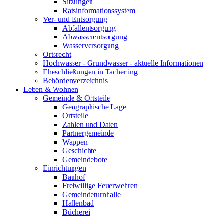
Sitzungen
Ratsinformationssystem
Ver- und Entsorgung
Abfallentsorgung
Abwasserentsorgung
Wasserversorgung
Ortsrecht
Hochwasser - Grundwasser - aktuelle Informationen
Eheschließungen in Tacherting
Behördenverzeichnis
Leben & Wohnen
Gemeinde & Ortsteile
Geographische Lage
Ortsteile
Zahlen und Daten
Partnergemeinde
Wappen
Geschichte
Gemeindebote
Einrichtungen
Bauhof
Freiwillige Feuerwehren
Gemeindeturnhalle
Hallenbad
Bücherei