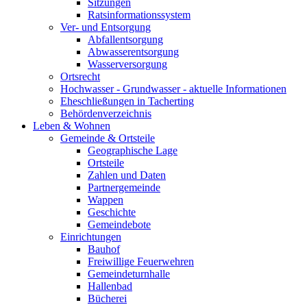
Sitzungen
Ratsinformationssystem
Ver- und Entsorgung
Abfallentsorgung
Abwasserentsorgung
Wasserversorgung
Ortsrecht
Hochwasser - Grundwasser - aktuelle Informationen
Eheschließungen in Tacherting
Behördenverzeichnis
Leben & Wohnen
Gemeinde & Ortsteile
Geographische Lage
Ortsteile
Zahlen und Daten
Partnergemeinde
Wappen
Geschichte
Gemeindebote
Einrichtungen
Bauhof
Freiwillige Feuerwehren
Gemeindeturnhalle
Hallenbad
Bücherei