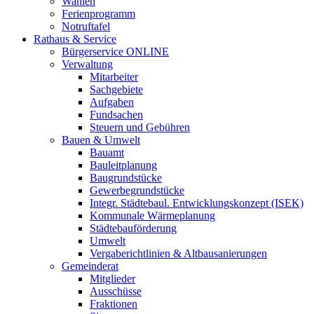
Wahlen
Ferienprogramm
Notruftafel
Rathaus & Service
Bürgerservice ONLINE
Verwaltung
Mitarbeiter
Sachgebiete
Aufgaben
Fundsachen
Steuern und Gebühren
Bauen & Umwelt
Bauamt
Bauleitplanung
Baugrundstücke
Gewerbegrundstücke
Integr. Städtebaul. Entwicklungskonzept (ISEK)
Kommunale Wärmeplanung
Städtebauförderung
Umwelt
Vergaberichtlinien & Altbausanierungen
Gemeinderat
Mitglieder
Ausschüsse
Fraktionen