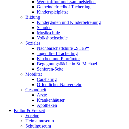
Wertstoffhof und -sammelstellen
Gemeindefriedhof Tacherting
Kinderspielplätze
Bildung
Kindergärten und Kinderbetreuung
Schulen
Musikschule
Volkshochschule
Soziales
Nachbarschaftshilfe „STEP“
Jugendtreff Tacherting
Kirchen und Pfarrämter
Begegnungsfläche in St. Michael
Senioren-Seite
Mobilität
Carsharing
Öffentlicher Nahverkehr
Gesundheit
Ärzte
Krankenhäuser
Apotheken
Kultur & Freizeit
Vereine
Heimatmuseum
Schulmuseum