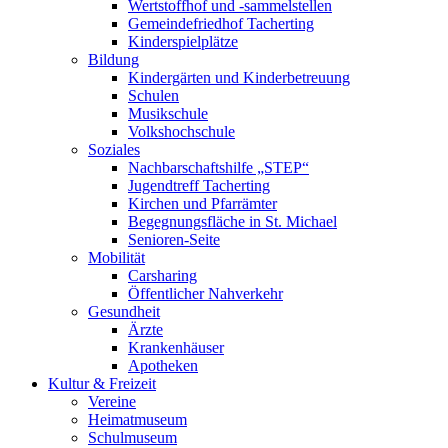
Wertstoffhof und -sammelstellen
Gemeindefriedhof Tacherting
Kinderspielplätze
Bildung
Kindergärten und Kinderbetreuung
Schulen
Musikschule
Volkshochschule
Soziales
Nachbarschaftshilfe „STEP“
Jugendtreff Tacherting
Kirchen und Pfarrämter
Begegnungsfläche in St. Michael
Senioren-Seite
Mobilität
Carsharing
Öffentlicher Nahverkehr
Gesundheit
Ärzte
Krankenhäuser
Apotheken
Kultur & Freizeit
Vereine
Heimatmuseum
Schulmuseum