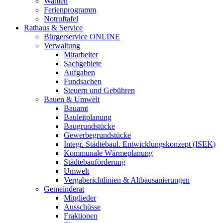
Wahlen
Ferienprogramm
Notruftafel
Rathaus & Service
Bürgerservice ONLINE
Verwaltung
Mitarbeiter
Sachgebiete
Aufgaben
Fundsachen
Steuern und Gebühren
Bauen & Umwelt
Bauamt
Bauleitplanung
Baugrundstücke
Gewerbegrundstücke
Integr. Städtebaul. Entwicklungskonzept (ISEK)
Kommunale Wärmeplanung
Städtebauförderung
Umwelt
Vergaberichtlinien & Altbausanierungen
Gemeinderat
Mitglieder
Ausschüsse
Fraktionen