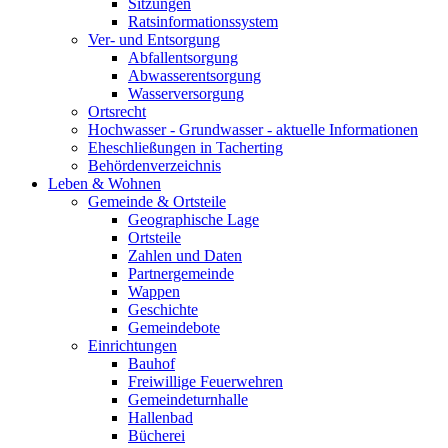
Sitzungen
Ratsinformationssystem
Ver- und Entsorgung
Abfallentsorgung
Abwasserentsorgung
Wasserversorgung
Ortsrecht
Hochwasser - Grundwasser - aktuelle Informationen
Eheschließungen in Tacherting
Behördenverzeichnis
Leben & Wohnen
Gemeinde & Ortsteile
Geographische Lage
Ortsteile
Zahlen und Daten
Partnergemeinde
Wappen
Geschichte
Gemeindebote
Einrichtungen
Bauhof
Freiwillige Feuerwehren
Gemeindeturnhalle
Hallenbad
Bücherei