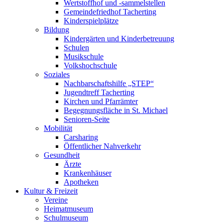
Wertstoffhof und -sammelstellen
Gemeindefriedhof Tacherting
Kinderspielplätze
Bildung
Kindergärten und Kinderbetreuung
Schulen
Musikschule
Volkshochschule
Soziales
Nachbarschaftshilfe „STEP“
Jugendtreff Tacherting
Kirchen und Pfarrämter
Begegnungsfläche in St. Michael
Senioren-Seite
Mobilität
Carsharing
Öffentlicher Nahverkehr
Gesundheit
Ärzte
Krankenhäuser
Apotheken
Kultur & Freizeit
Vereine
Heimatmuseum
Schulmuseum