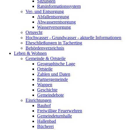
Sitzungen
Ratsinformationssystem
Ver- und Entsorgung
Abfallentsorgung
Abwasserentsorgung
Wasserversorgung
Ortsrecht
Hochwasser - Grundwasser - aktuelle Informationen
Eheschließungen in Tacherting
Behördenverzeichnis
Leben & Wohnen
Gemeinde & Ortsteile
Geographische Lage
Ortsteile
Zahlen und Daten
Partnergemeinde
Wappen
Geschichte
Gemeindebote
Einrichtungen
Bauhof
Freiwillige Feuerwehren
Gemeindeturnhalle
Hallenbad
Bücherei