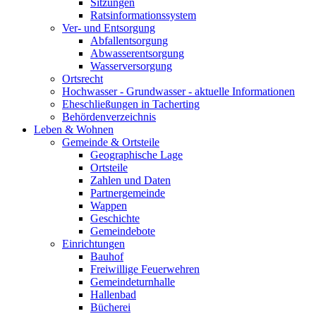
Sitzungen
Ratsinformationssystem
Ver- und Entsorgung
Abfallentsorgung
Abwasserentsorgung
Wasserversorgung
Ortsrecht
Hochwasser - Grundwasser - aktuelle Informationen
Eheschließungen in Tacherting
Behördenverzeichnis
Leben & Wohnen
Gemeinde & Ortsteile
Geographische Lage
Ortsteile
Zahlen und Daten
Partnergemeinde
Wappen
Geschichte
Gemeindebote
Einrichtungen
Bauhof
Freiwillige Feuerwehren
Gemeindeturnhalle
Hallenbad
Bücherei