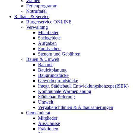
Wahlen
Ferienprogramm
Notruftafel
Rathaus & Service
Bürgerservice ONLINE
Verwaltung
Mitarbeiter
Sachgebiete
Aufgaben
Fundsachen
Steuern und Gebühren
Bauen & Umwelt
Bauamt
Bauleitplanung
Baugrundstücke
Gewerbegrundstücke
Integr. Städtebaul. Entwicklungskonzept (ISEK)
Kommunale Wärmeplanung
Städtebauförderung
Umwelt
Vergaberichtlinien & Altbausanierungen
Gemeinderat
Mitglieder
Ausschüsse
Fraktionen