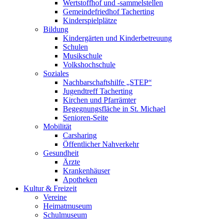
Wertstoffhof und -sammelstellen
Gemeindefriedhof Tacherting
Kinderspielplätze
Bildung
Kindergärten und Kinderbetreuung
Schulen
Musikschule
Volkshochschule
Soziales
Nachbarschaftshilfe „STEP“
Jugendtreff Tacherting
Kirchen und Pfarrämter
Begegnungsfläche in St. Michael
Senioren-Seite
Mobilität
Carsharing
Öffentlicher Nahverkehr
Gesundheit
Ärzte
Krankenhäuser
Apotheken
Kultur & Freizeit
Vereine
Heimatmuseum
Schulmuseum