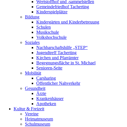
Wertstoffhof und -sammelstellen
Gemeindefriedhof Tacherting
Kinderspielplätze
Bildung
Kindergärten und Kinderbetreuung
Schulen
Musikschule
Volkshochschule
Soziales
Nachbarschaftshilfe „STEP“
Jugendtreff Tacherting
Kirchen und Pfarrämter
Begegnungsfläche in St. Michael
Senioren-Seite
Mobilität
Carsharing
Öffentlicher Nahverkehr
Gesundheit
Ärzte
Krankenhäuser
Apotheken
Kultur & Freizeit
Vereine
Heimatmuseum
Schulmuseum