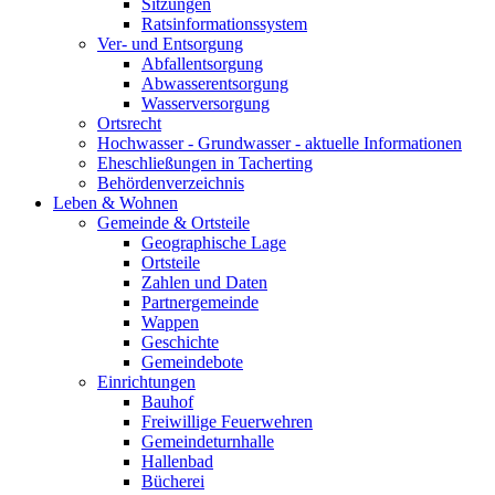
Sitzungen
Ratsinformationssystem
Ver- und Entsorgung
Abfallentsorgung
Abwasserentsorgung
Wasserversorgung
Ortsrecht
Hochwasser - Grundwasser - aktuelle Informationen
Eheschließungen in Tacherting
Behördenverzeichnis
Leben & Wohnen
Gemeinde & Ortsteile
Geographische Lage
Ortsteile
Zahlen und Daten
Partnergemeinde
Wappen
Geschichte
Gemeindebote
Einrichtungen
Bauhof
Freiwillige Feuerwehren
Gemeindeturnhalle
Hallenbad
Bücherei