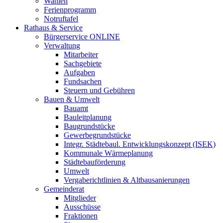
Wahlen
Ferienprogramm
Notruftafel
Rathaus & Service
Bürgerservice ONLINE
Verwaltung
Mitarbeiter
Sachgebiete
Aufgaben
Fundsachen
Steuern und Gebühren
Bauen & Umwelt
Bauamt
Bauleitplanung
Baugrundstücke
Gewerbegrundstücke
Integr. Städtebaul. Entwicklungskonzept (ISEK)
Kommunale Wärmeplanung
Städtebauförderung
Umwelt
Vergaberichtlinien & Altbausanierungen
Gemeinderat
Mitglieder
Ausschüsse
Fraktionen