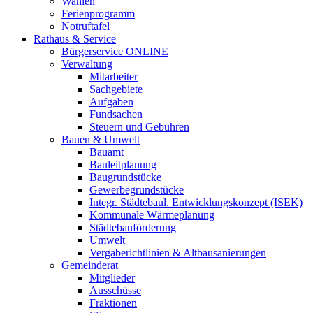
Wahlen
Ferienprogramm
Notruftafel
Rathaus & Service
Bürgerservice ONLINE
Verwaltung
Mitarbeiter
Sachgebiete
Aufgaben
Fundsachen
Steuern und Gebühren
Bauen & Umwelt
Bauamt
Bauleitplanung
Baugrundstücke
Gewerbegrundstücke
Integr. Städtebaul. Entwicklungskonzept (ISEK)
Kommunale Wärmeplanung
Städtebauförderung
Umwelt
Vergaberichtlinien & Altbausanierungen
Gemeinderat
Mitglieder
Ausschüsse
Fraktionen