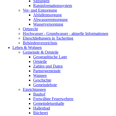
Sitzungen
Ratsinformationssystem
Ver- und Entsorgung
Abfallentsorgung
Abwasserentsorgung
Wasserversorgung
Ortsrecht
Hochwasser - Grundwasser - aktuelle Informationen
Eheschließungen in Tacherting
Behördenverzeichnis
Leben & Wohnen
Gemeinde & Ortsteile
Geographische Lage
Ortsteile
Zahlen und Daten
Partnergemeinde
Wappen
Geschichte
Gemeindebote
Einrichtungen
Bauhof
Freiwillige Feuerwehren
Gemeindeturnhalle
Hallenbad
Bücherei