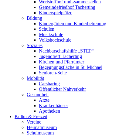
Wertstoffhof und -sammelstellen
Gemeindefriedhof Tacherting
Kinderspielplätze
Bildung
Kindergärten und Kinderbetreuung
Schulen
Musikschule
Volkshochschule
Soziales
Nachbarschaftshilfe „STEP“
Jugendtreff Tacherting
Kirchen und Pfarrämter
Begegnungsfläche in St. Michael
Senioren-Seite
Mobilität
Carsharing
Öffentlicher Nahverkehr
Gesundheit
Ärzte
Krankenhäuser
Apotheken
Kultur & Freizeit
Vereine
Heimatmuseum
Schulmuseum