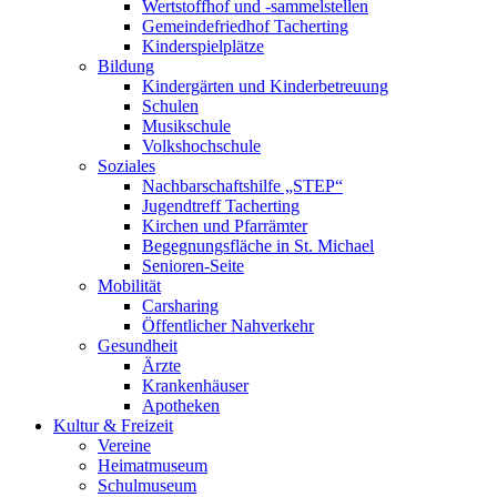
Wertstoffhof und -sammelstellen
Gemeindefriedhof Tacherting
Kinderspielplätze
Bildung
Kindergärten und Kinderbetreuung
Schulen
Musikschule
Volkshochschule
Soziales
Nachbarschaftshilfe „STEP“
Jugendtreff Tacherting
Kirchen und Pfarrämter
Begegnungsfläche in St. Michael
Senioren-Seite
Mobilität
Carsharing
Öffentlicher Nahverkehr
Gesundheit
Ärzte
Krankenhäuser
Apotheken
Kultur & Freizeit
Vereine
Heimatmuseum
Schulmuseum