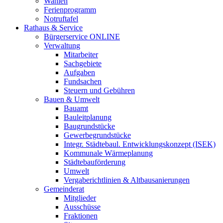
Wahlen
Ferienprogramm
Notruftafel
Rathaus & Service
Bürgerservice ONLINE
Verwaltung
Mitarbeiter
Sachgebiete
Aufgaben
Fundsachen
Steuern und Gebühren
Bauen & Umwelt
Bauamt
Bauleitplanung
Baugrundstücke
Gewerbegrundstücke
Integr. Städtebaul. Entwicklungskonzept (ISEK)
Kommunale Wärmeplanung
Städtebauförderung
Umwelt
Vergaberichtlinien & Altbausanierungen
Gemeinderat
Mitglieder
Ausschüsse
Fraktionen