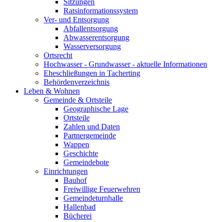
Sitzungen
Ratsinformationssystem
Ver- und Entsorgung
Abfallentsorgung
Abwasserentsorgung
Wasserversorgung
Ortsrecht
Hochwasser - Grundwasser - aktuelle Informationen
Eheschließungen in Tacherting
Behördenverzeichnis
Leben & Wohnen
Gemeinde & Ortsteile
Geographische Lage
Ortsteile
Zahlen und Daten
Partnergemeinde
Wappen
Geschichte
Gemeindebote
Einrichtungen
Bauhof
Freiwillige Feuerwehren
Gemeindeturnhalle
Hallenbad
Bücherei