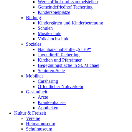
Wertstoffhof und -sammelstellen
Gemeindefriedhof Tacherting
Kinderspielplätze
Bildung
Kindergärten und Kinderbetreuung
Schulen
Musikschule
Volkshochschule
Soziales
Nachbarschaftshilfe „STEP“
Jugendtreff Tacherting
Kirchen und Pfarrämter
Begegnungsfläche in St. Michael
Senioren-Seite
Mobilität
Carsharing
Öffentlicher Nahverkehr
Gesundheit
Ärzte
Krankenhäuser
Apotheken
Kultur & Freizeit
Vereine
Heimatmuseum
Schulmuseum