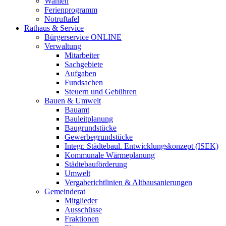
Wahlen
Ferienprogramm
Notruftafel
Rathaus & Service
Bürgerservice ONLINE
Verwaltung
Mitarbeiter
Sachgebiete
Aufgaben
Fundsachen
Steuern und Gebühren
Bauen & Umwelt
Bauamt
Bauleitplanung
Baugrundstücke
Gewerbegrundstücke
Integr. Städtebaul. Entwicklungskonzept (ISEK)
Kommunale Wärmeplanung
Städtebauförderung
Umwelt
Vergaberichtlinien & Altbausanierungen
Gemeinderat
Mitglieder
Ausschüsse
Fraktionen