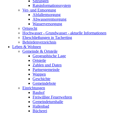
Sitzungen
Ratsinformationssystem
Ver- und Entsorgung
Abfallentsorgung
Abwasserentsorgung
Wasserversorgung
Ortsrecht
Hochwasser - Grundwasser - aktuelle Informationen
Eheschließungen in Tacherting
Behördenverzeichnis
Leben & Wohnen
Gemeinde & Ortsteile
Geographische Lage
Ortsteile
Zahlen und Daten
Partnergemeinde
Wappen
Geschichte
Gemeindebote
Einrichtungen
Bauhof
Freiwillige Feuerwehren
Gemeindeturnhalle
Hallenbad
Bücherei