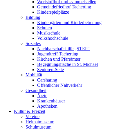
Wertstoffhof und -sammelstellen
Gemeindefriedhof Tacherting
Kinderspielplätze
Bildung
Kindergärten und Kinderbetreuung
Schulen
Musikschule
Volkshochschule
Soziales
Nachbarschaftshilfe „STEP“
Jugendtreff Tacherting
Kirchen und Pfarrämter
Begegnungsfläche in St. Michael
Senioren-Seite
Mobilität
Carsharing
Öffentlicher Nahverkehr
Gesundheit
Ärzte
Krankenhäuser
Apotheken
Kultur & Freizeit
Vereine
Heimatmuseum
Schulmuseum