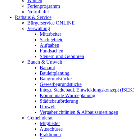
Wahlen
Ferienprogramm
Notruftafel
Rathaus & Service
Bürgerservice ONLINE
Verwaltung
Mitarbeiter
Sachgebiete
Aufgaben
Fundsachen
Steuern und Gebühren
Bauen & Umwelt
Bauamt
Bauleitplanung
Baugrundstücke
Gewerbegrundstücke
Integr. Städtebaul. Entwicklungskonzept (ISEK)
Kommunale Wärmeplanung
Städtebauförderung
Umwelt
Vergaberichtlinien & Altbausanierungen
Gemeinderat
Mitglieder
Ausschüsse
Fraktionen