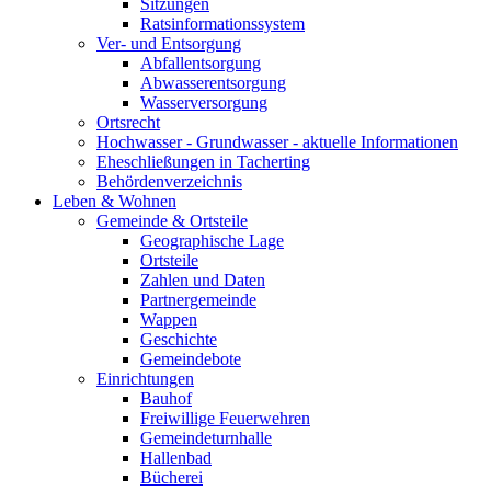
Sitzungen
Ratsinformationssystem
Ver- und Entsorgung
Abfallentsorgung
Abwasserentsorgung
Wasserversorgung
Ortsrecht
Hochwasser - Grundwasser - aktuelle Informationen
Eheschließungen in Tacherting
Behördenverzeichnis
Leben & Wohnen
Gemeinde & Ortsteile
Geographische Lage
Ortsteile
Zahlen und Daten
Partnergemeinde
Wappen
Geschichte
Gemeindebote
Einrichtungen
Bauhof
Freiwillige Feuerwehren
Gemeindeturnhalle
Hallenbad
Bücherei