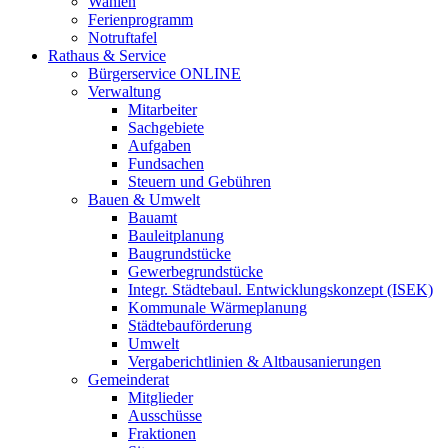
Wahlen
Ferienprogramm
Notruftafel
Rathaus & Service
Bürgerservice ONLINE
Verwaltung
Mitarbeiter
Sachgebiete
Aufgaben
Fundsachen
Steuern und Gebühren
Bauen & Umwelt
Bauamt
Bauleitplanung
Baugrundstücke
Gewerbegrundstücke
Integr. Städtebaul. Entwicklungskonzept (ISEK)
Kommunale Wärmeplanung
Städtebauförderung
Umwelt
Vergaberichtlinien & Altbausanierungen
Gemeinderat
Mitglieder
Ausschüsse
Fraktionen