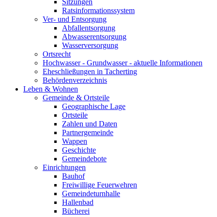
Sitzungen
Ratsinformationssystem
Ver- und Entsorgung
Abfallentsorgung
Abwasserentsorgung
Wasserversorgung
Ortsrecht
Hochwasser - Grundwasser - aktuelle Informationen
Eheschließungen in Tacherting
Behördenverzeichnis
Leben & Wohnen
Gemeinde & Ortsteile
Geographische Lage
Ortsteile
Zahlen und Daten
Partnergemeinde
Wappen
Geschichte
Gemeindebote
Einrichtungen
Bauhof
Freiwillige Feuerwehren
Gemeindeturnhalle
Hallenbad
Bücherei