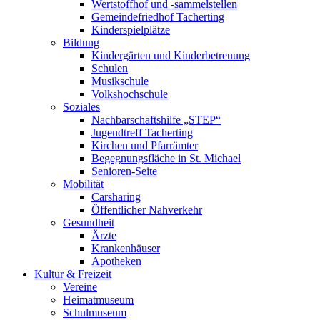
Wertstoffhof und -sammelstellen
Gemeindefriedhof Tacherting
Kinderspielplätze
Bildung
Kindergärten und Kinderbetreuung
Schulen
Musikschule
Volkshochschule
Soziales
Nachbarschaftshilfe „STEP“
Jugendtreff Tacherting
Kirchen und Pfarrämter
Begegnungsfläche in St. Michael
Senioren-Seite
Mobilität
Carsharing
Öffentlicher Nahverkehr
Gesundheit
Ärzte
Krankenhäuser
Apotheken
Kultur & Freizeit
Vereine
Heimatmuseum
Schulmuseum