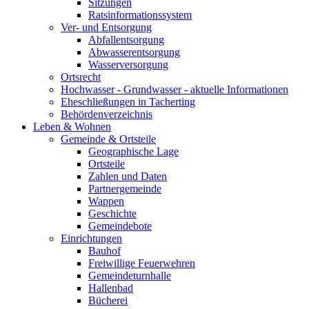
Sitzungen
Ratsinformationssystem
Ver- und Entsorgung
Abfallentsorgung
Abwasserentsorgung
Wasserversorgung
Ortsrecht
Hochwasser - Grundwasser - aktuelle Informationen
Eheschließungen in Tacherting
Behördenverzeichnis
Leben & Wohnen
Gemeinde & Ortsteile
Geographische Lage
Ortsteile
Zahlen und Daten
Partnergemeinde
Wappen
Geschichte
Gemeindebote
Einrichtungen
Bauhof
Freiwillige Feuerwehren
Gemeindeturnhalle
Hallenbad
Bücherei