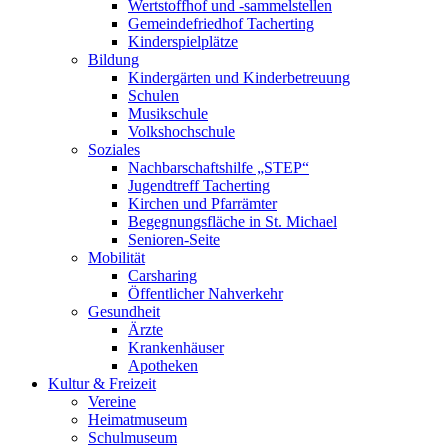
Wertstoffhof und -sammelstellen
Gemeindefriedhof Tacherting
Kinderspielplätze
Bildung
Kindergärten und Kinderbetreuung
Schulen
Musikschule
Volkshochschule
Soziales
Nachbarschaftshilfe „STEP“
Jugendtreff Tacherting
Kirchen und Pfarrämter
Begegnungsfläche in St. Michael
Senioren-Seite
Mobilität
Carsharing
Öffentlicher Nahverkehr
Gesundheit
Ärzte
Krankenhäuser
Apotheken
Kultur & Freizeit
Vereine
Heimatmuseum
Schulmuseum