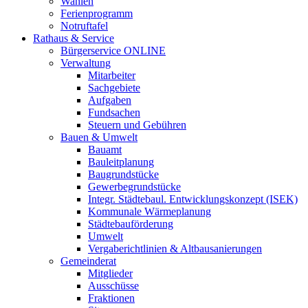
Wahlen
Ferienprogramm
Notruftafel
Rathaus & Service
Bürgerservice ONLINE
Verwaltung
Mitarbeiter
Sachgebiete
Aufgaben
Fundsachen
Steuern und Gebühren
Bauen & Umwelt
Bauamt
Bauleitplanung
Baugrundstücke
Gewerbegrundstücke
Integr. Städtebaul. Entwicklungskonzept (ISEK)
Kommunale Wärmeplanung
Städtebauförderung
Umwelt
Vergaberichtlinien & Altbausanierungen
Gemeinderat
Mitglieder
Ausschüsse
Fraktionen